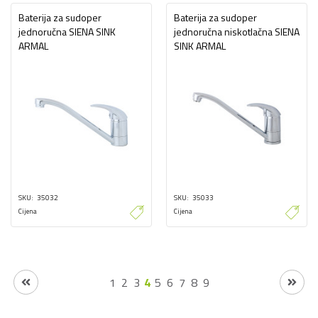
Baterija za sudoper
Baterija za sudoper
jednoručna SIENA SINK
jednoručna niskotlačna SIENA
ARMAL
SINK ARMAL
SKU
35032
SKU
35033
Cijena
Cijena
1
2
3
4
5
6
7
8
9