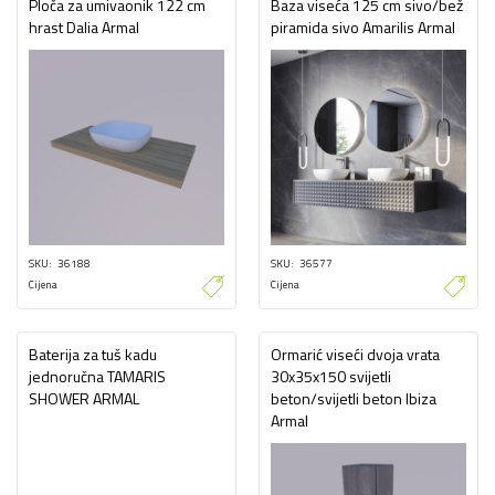
Ploča za umivaonik 122 cm
Baza viseća 125 cm sivo/bež
hrast Dalia Armal
piramida sivo Amarilis Armal
SKU
36188
SKU
36577
Cijena
Cijena
Baterija za tuš kadu
Ormarić viseći dvoja vrata
jednoručna TAMARIS
30x35x150 svijetli
SHOWER ARMAL
beton/svijetli beton Ibiza
Armal