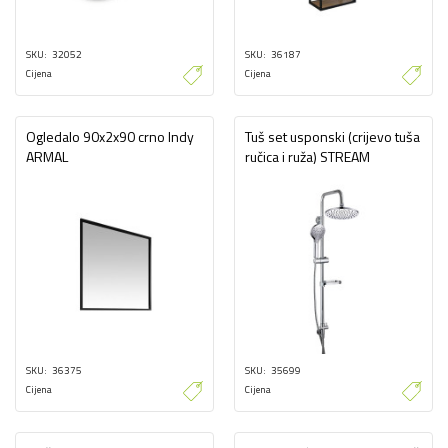
SKU
32052
SKU
36187
Cijena
Cijena
Ogledalo 90x2x90 crno Indy
Tuš set usponski (crijevo tuša
ARMAL
ručica i ruža) STREAM
SKU
36375
SKU
35699
Cijena
Cijena