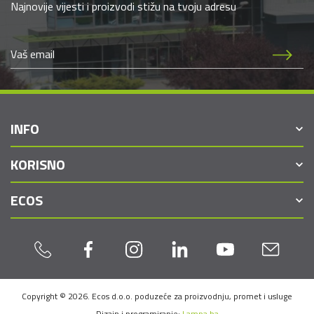
Najnovije vijesti i proizvodi stižu na tvoju adresu
INFO
KORISNO
ECOS
Copyright © 2026. Ecos d.o.o. poduzeće za proizvodnju, promet i usluge
Dizajn i programiranje:
Lampa.ba