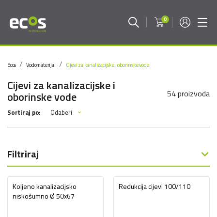
0
Ecos
Vodomaterijal
Cijevi za kanalizacijske i oborinske vode
Cijevi za kanalizacijske i
54 proizvoda
oborinske vode
Odaberi
Sortiraj po:
Filtriraj
Koljeno kanalizacijsko
Redukcija cijevi 100/110
niskošumno Ø 50x67