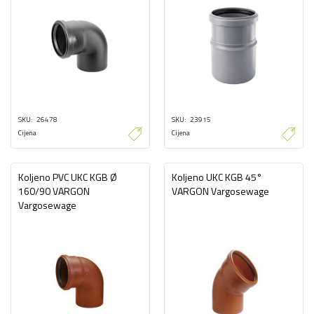
SKU
26478
SKU
23915
Cijena
Cijena
Koljeno PVC UKC KGB Ø
Koljeno UKC KGB 45°
160/90 VARGON
VARGON Vargosewage
Vargosewage