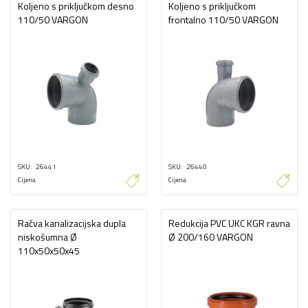
Koljeno s priključkom desno
Koljeno s priključkom
110/50 VARGON
frontalno 110/50 VARGON
SKU
26441
SKU
26440
Cijena
Cijena
Račva kanalizacijska dupla
Redukcija PVC UKC KGR ravna
niskošumna Ø
Ø 200/160 VARGON
110x50x50x45