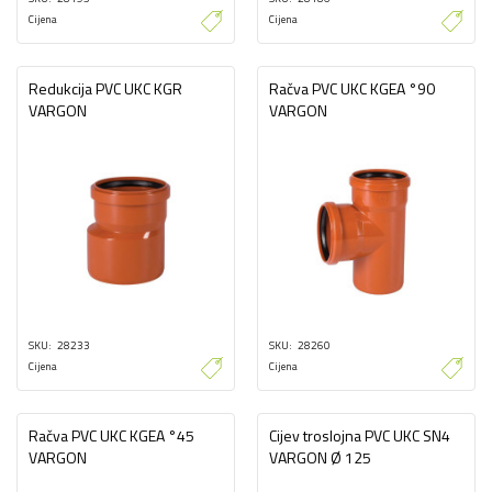
Cijena
Cijena
Redukcija PVC UKC KGR
Račva PVC UKC KGEA °90
VARGON
VARGON
SKU
28233
SKU
28260
Cijena
Cijena
Račva PVC UKC KGEA °45
Cijev troslojna PVC UKC SN4
VARGON
VARGON Ø 125