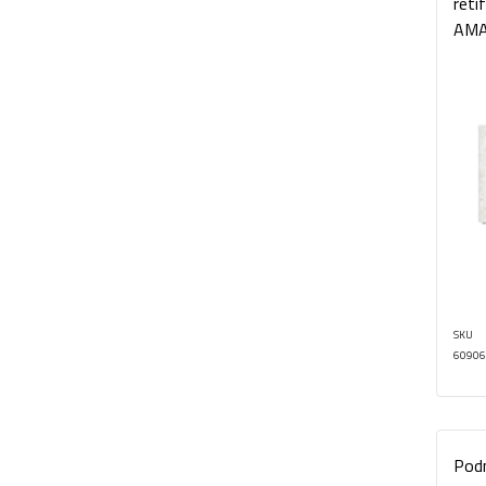
reti
AMA
SKU
60906
Pod