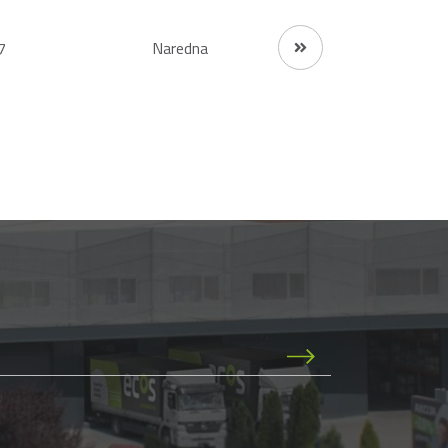
7
Naredna