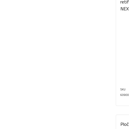
reti
NEX
SKU
60900
Ploč