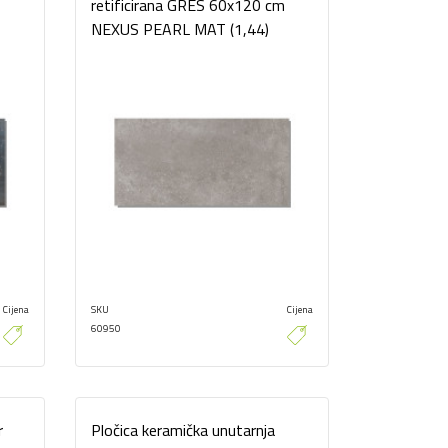
retificirana GRES 60x120 cm
NEXUS PEARL MAT (1,44)
Cijena
SKU
Cijena
60950
r
Pločica keramička unutarnja