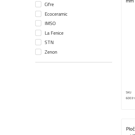
mm
Cifre
Ecoceramic
IMSO
La Fenice
STN
Zenon
SKU
60031
Ploč