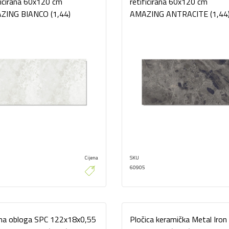
ficirana 60x120 cm
retificirana 60x120 cm
ZING BIANCO (1,44)
AMAZING ANTRACITE (1,44
Cijena
SKU
60905
na obloga SPC 122x18x0,55
Pločica keramička Metal Iron