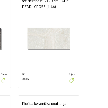
retificirana 60x120 cm LAPIS
)
PEARL CROSS (1,44)
Cijena
SKU
Cijena
60904
Pločica keramička unutarnja