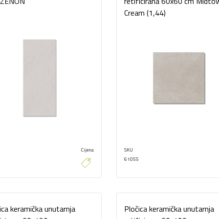
 ZENON
retificirana 60x60 cm Midto
Cream (1,44)
Cijena
SKU
61055
ica keramička unutarnja
Pločica keramička unutarnja