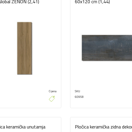
lobal ZENON (2,41)
60x120 cm (1,44)
Cijena
SKU
60958
ica keramička unutarnja
Pločica keramička zidna deko