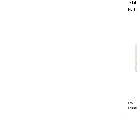
reti
Natu
SKU
60885