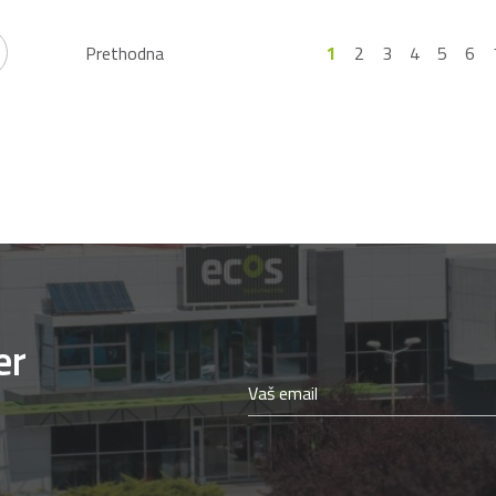
Prethodna
1
2
3
4
5
6
er