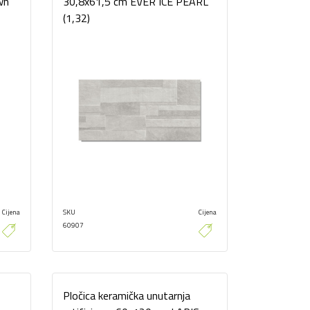
wn
30,8x61,5 cm EVER ICE PEARL
(1,32)
Cijena
SKU
Cijena
60907
Pločica keramička unutarnja