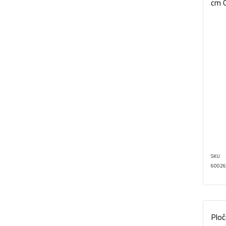
cm G
SKU
60026
Ploč