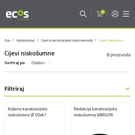
0
Ecos
Vodomaterijal
Cijevi za kanalizacijske i oborinske vode
Cijevi niskošumne
Cijevi niskošumne
8 proizvoda
Odaberi
Sortiraj po:
Filtriraj
Koljeno kanalizacijsko
Redukcija kanalizacijska
niskošumno Ø 50x67
niskošumna VARGON