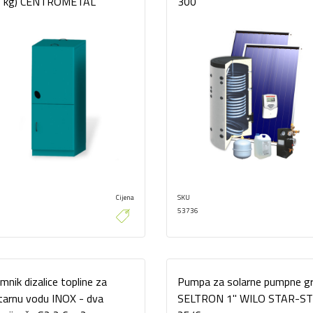
0 kg) CENTROMETAL
300
Cijena
SKU
53736
mnik dizalice topline za
Pumpa za solarne pumpne g
tarnu vodu INOX - dva
SELTRON 1" WILO STAR-S