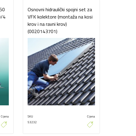
250
Osnovni hidraulički spojni set za
0/4
VFK kolektore (montaža na kosi
a
krov i na ravni krov)
(0020143701)
Cijena
SKU
Cijena
53232