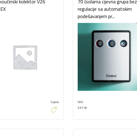
koučinski kolektor V26
70 (solarna cijevna grupa be
EX
regulacije sa automatskim
podešavanjem pr...
Cijena
SKU
53718