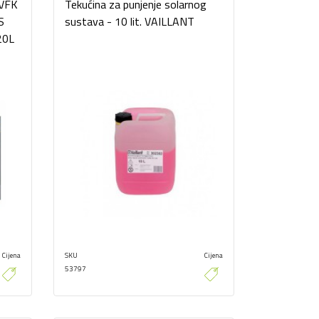
 VFK
Tekućina za punjenje solarnog
S
sustava - 10 lit. VAILLANT
20L
Cijena
SKU
Cijena
53797