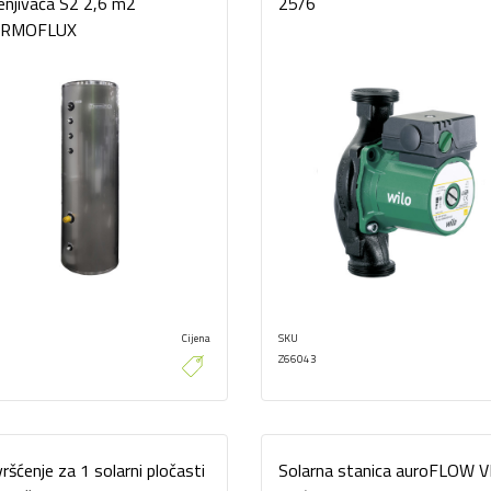
enjivača S2 2,6 m2
25/6
RMOFLUX
Cijena
SKU
Z66043
vršćenje za 1 solarni pločasti
Solarna stanica auroFLOW 