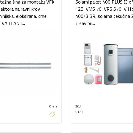
tažna šina za montažu VFK
Solarni paket 400 PLUS (3 x
lektora na ravni krov
125, VMS 70, VRS 570, VIH 
minijska, eloksirana, crne
400/3 BR, solarna tekućina 
) VAILLANT...
+ sav pri...
Cijena
SKU
53756