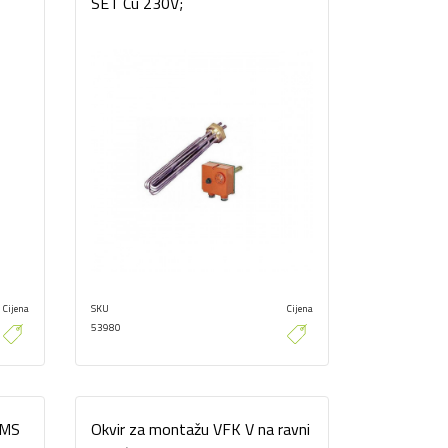
SET Cu 230V;
Cijena
SKU
Cijena
53980
VMS
Okvir za montažu VFK V na ravni