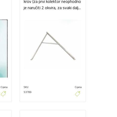
z
krov (za prvi kolektor neophodno
je naručiti 2 okvira, za svaki dalj...
Cijena
SKU
Cijena
53789