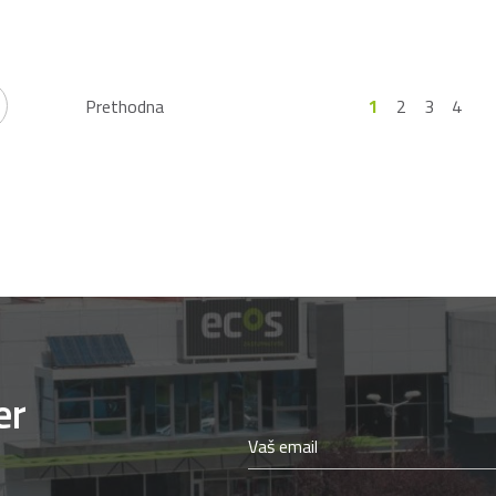
Prethodna
1
2
3
4
er