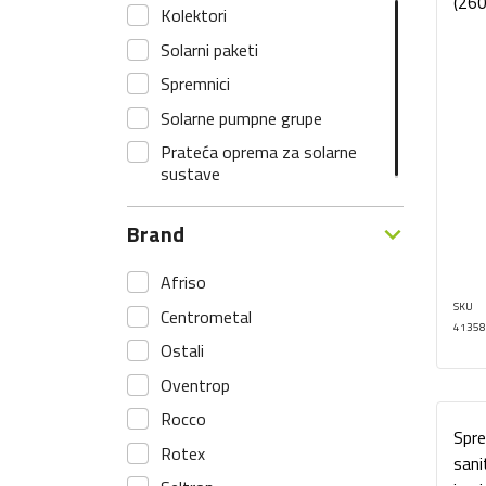
(26
Kolektori
Solarni paketi
Spremnici
Solarne pumpne grupe
Prateća oprema za solarne
sustave
Brand
Afriso
SKU
Centrometal
41358
Ostali
Oventrop
Rocco
Spre
Rotex
sani