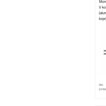
Mon
V ko
(alu
boje
SKU
53790