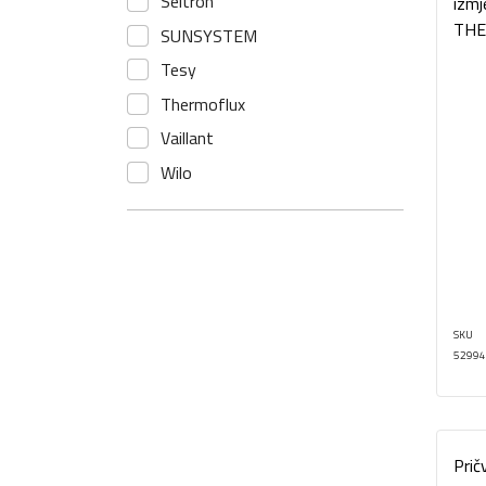
Seltron
izmj
THE
SUNSYSTEM
Tesy
Thermoflux
Vaillant
Wilo
SKU
52994
Prič