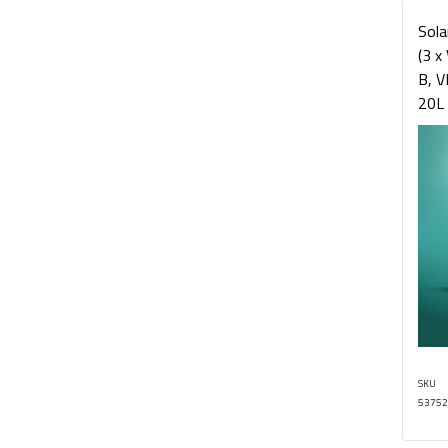
Sola
(3 x
B, V
20L +
SKU
53752