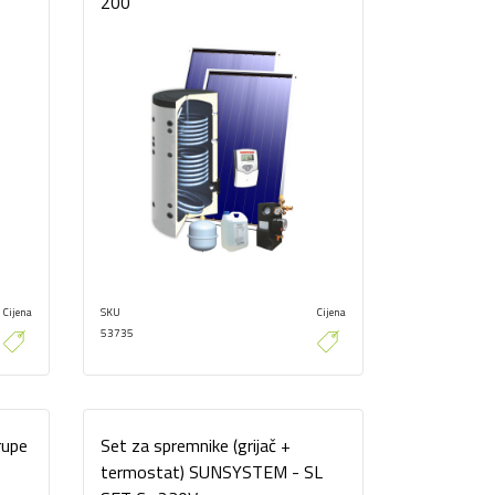
200
Cijena
SKU
Cijena
53735
rupe
Set za spremnike (grijač +
T
termostat) SUNSYSTEM - SL