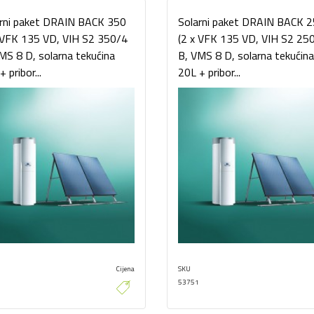
rni paket DRAIN BACK 350
Solarni paket DRAIN BACK 
 VFK 135 VD, VIH S2 350/4
(2 x VFK 135 VD, VIH S2 25
MS 8 D, solarna tekućina
B, VMS 8 D, solarna tekućin
 pribor...
20L + pribor...
Cijena
SKU
53751