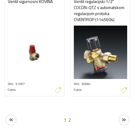
Ventil sigurnosni KOVINA
Ventil regulacijski 1/2"
COCON-QTZ s automatskom
regulacijom protoka
OVENTROP (1145604)
SKU
51097
SKU
50684
Cijena
Cijena
1
2