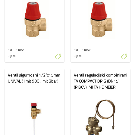
SKU
51064
SKU
51062
Cijena
Cijena
Ventil sigurnosni 1/2"x15mm
Ventil regulacijski kombinirani
UNIVAL ( limit 90C ;limit 3bar)
TA COMPACT DP G (DN15)
(PIBCV) IMI TA HEIMEIER