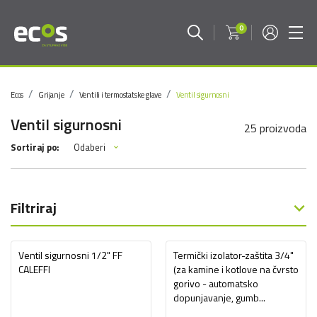
0
Ecos
Grijanje
Ventili i termostatske glave
Ventil sigurnosni
Ventil sigurnosni
25 proizvoda
Odaberi
Sortiraj po:
Filtriraj
Ventil sigurnosni 1/2" FF
Termički izolator-zaštita 3/4"
CALEFFI
(za kamine i kotlove na čvrsto
gorivo - automatsko
dopunjavanje, gumb...