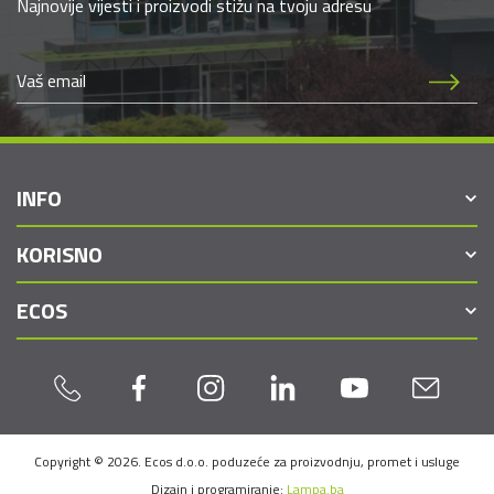
Najnovije vijesti i proizvodi stižu na tvoju adresu
INFO
KORISNO
ECOS
Copyright © 2026. Ecos d.o.o. poduzeće za proizvodnju, promet i usluge
Dizajn i programiranje:
Lampa.ba