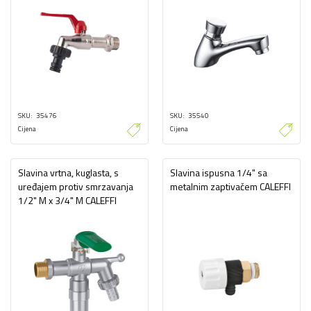
SKU
35476
SKU
35540
Cijena
Cijena
Slavina vrtna, kuglasta, s
Slavina ispusna 1/4" sa
uređajem protiv smrzavanja
metalnim zaptivačem CALEFFI
1/2" M x 3/4" M CALEFFI