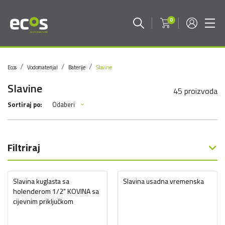
0
Ecos
Vodomaterijal
Baterije
Slavine
Slavine
45 proizvoda
Odaberi
Sortiraj po:
Filtriraj
Slavina kuglasta sa
Slavina usadna vremenska
holenderom 1/2" KOVINA sa
cijevnim priključkom