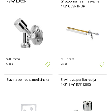
- 3/4" LUXOR
G" otporna na smrzavanje
1/2" OVENTROP
SKU
35557
SKU
35469
Cijena
Cijena
Slavina pokretna medicinska
Slavina za perilicu rublja
1/2"-3/4" ITAP (250)