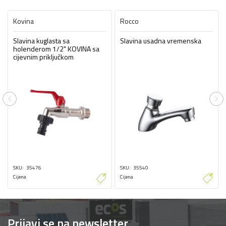
Kovina
Rocco
Slavina kuglasta sa
Slavina usadna vremenska
holenderom 1/2" KOVINA sa
cijevnim priključkom
Previous
Ne
SKU
35476
SKU
35540
Cijena
Cijena
Prijavi se na newsletter