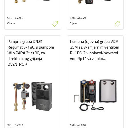
SKU
44240
SKU
44249
Cijena
Cijena
Pumpna grupa DN25
Pumpna (cijevna) grupa VDM
Regumat S-180, s pumpom
25M sa 3-smjernim ventilom
Wilo PARA 25/180, za
R1" DN 25, polazni/povratni
direktni krug grijanja
vod Rp1" sa visoko...
OVENTROP
SKU
44243
SKU
44286