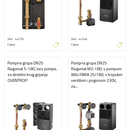
SKU
44276
SKU
44246
Cijena
Cijena
Pumpna grupa DN25
Pumpna grupa DN25
Regumat S-180, bez pumpe,
Regumat M3-180, s pumpom
za direktni krug grijanja
Wilo PARA 25/180, s troputim
OVENTROP
ventilom i pogonom 230V,
za...