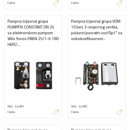
Cijena
Cijena
Pumpna (cijevna) grupa
Pumpna (cijevna) grupa VDM
PUMPFIX CONSTANT DN 25
10 bez 3-smjernog ventila,
sa elektronskom pumpom
polazni/povratni vod Rp1" sa
Wilo Yonos PARA 25/1-6 180
viskokoefikasnom...
HERZ...
SKU
44283
SKU
44285
Cijena
Cijena