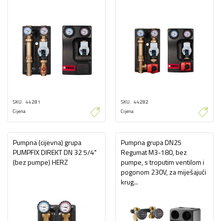
SKU
44281
SKU
44282
Cijena
Cijena
Pumpna (cijevna) grupa
Pumpna grupa DN25
PUMPFIX DIREKT DN 32 5/4"
Regumat M3-180, bez
(bez pumpe) HERZ
pumpe, s troputim ventilom i
pogonom 230V, za miješajući
krug...