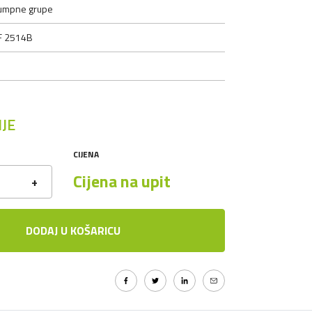
umpne grupe
F 2514B
JE
CIJENA
Cijena na upit
+
DODAJ U KOŠARICU