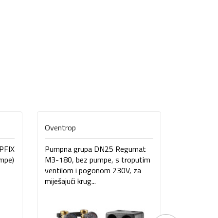
Oventrop
Oventrop
MPFIX
Pumpna grupa DN25 Regumat
Pumpna g
mpe)
M3-180, bez pumpe, s troputim
S-180, bez
ventilom i pogonom 230V, za
krug grij
miješajući krug...