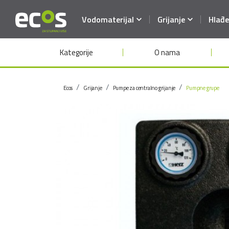
Vodomaterijal
Grijanje
Hlađe
Kategorije
O nama
Ecos
Grijanje
Pumpe za centralno grijanje
Pumpne grupe