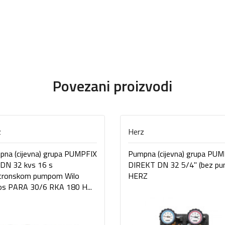
Povezani proizvodi
z
Herz
na (cijevna) grupa PUMPFIX
Pumpna (cijevna) grupa PU
DN 32 kvs 16 s
DIREKT DN 32 5/4" (bez pu
ktronskom pumpom Wilo
HERZ
os PARA 30/6 RKA 180 H...