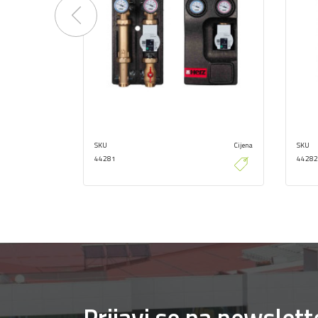
Previous
SKU
Cijena
SKU
44281
44282
Prijavi se na newslett