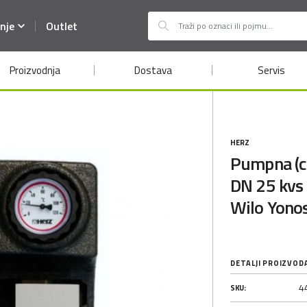
nje
Outlet
Proizvodnja
Dostava
Servis
HERZ
Pumpna (c
DN 25 kvs
Wilo Yono
DETALJI PROIZVOD
4
SKU: