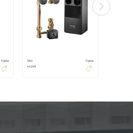
Next
Cijena
SKU
Cijena
SKU
44246
44240