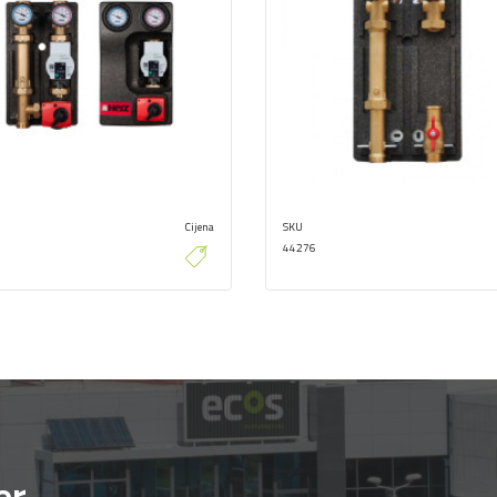
Cijena
SKU
44276
er