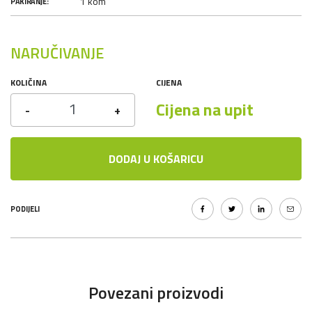
1 kom
PAKIRANJE:
NARUČIVANJE
KOLIČINA
CIJENA
Cijena na upit
-
+
DODAJ U KOŠARICU
PODIJELI
Povezani proizvodi