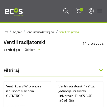
0
Ecos
Grijanje
Ventili i termostatske glave
Ventili radijatorski
Ventili radijatorski
14 proizvoda
Odaberi
Sortiraj po:
Filtriraj
Ventil kosi 3/4" bronca s
Ventil radijatorski 1/2” za
ispusnom slavinom
jednocijevni sustav
OVENTROP
univerzalni EK 50% IVAR
(5016135)