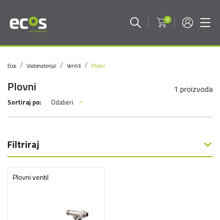
0
Ecos
Vodomaterijal
Ventili
Plovni
Plovni
1 proizvoda
Odaberi
Sortiraj po:
Filtriraj
Plovni ventil