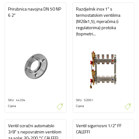
Prirubnica navojna DN 50 NP
Razdjelnik inox 1" s
6 2"
termostatskim ventilima
(M28x1,5), mjeračima (i
regulatorima) protoka
(topmetri...
SKU
44334
SKU
52001
Cijena
Cijena
Ventil ozračni automatski
Ventil sigurnosni 1/2" FF
3/8" s nepovratnim ventilom
CALEFFI
za solar 30-200 °C CALEFFI