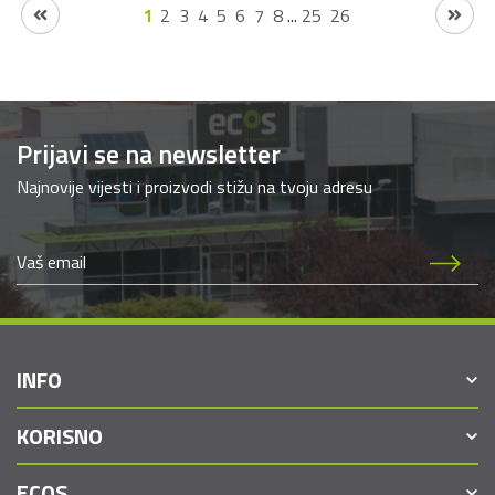
1
2
3
4
5
6
7
8
...
25
26
Prijavi se na newsletter
Najnovije vijesti i proizvodi stižu na tvoju adresu
INFO
KORISNO
ECOS