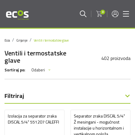
0
Ecos
Grijanje
Ventili i termostatske glave
Ventili i termostatske
402 proizvoda
glave
Odaberi
Sortiraj po:
Filtriraj
Izolacija za separator zraka
Separator zraka DISCAL 5/4"
DISCAL 5/4" 551207 CALEFFI
Ž mesingani - mogućnost
instalacije u horizontalnom i
vertikalnom položa...