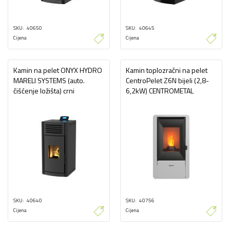
SKU
40650
SKU
40645
Cijena
Cijena
Kamin na pelet ONYX HYDRO
Kamin toplozračni na pelet
MARELI SYSTEMS (auto.
CentroPelet Z6N bijeli (2,8-
čišćenje ložišta) crni
6,2kW) CENTROMETAL
SKU
40640
SKU
40756
Cijena
Cijena