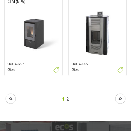
CTM (NPV)
SKU
40757
SKU
40665
Cijena
Cijena
1
2