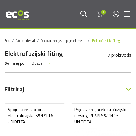
0
Ecos
Vodomaterijal
Vodovodne cijevi i spojni elementi
Elektrofuzijski fiting
Elektrofuzijski fiting
7 proizvoda
Odaberi
Sortiraj po:
Filtriraj
Spojnica redukciona
Prijelaz spojni elektrofuzijski
elektrofuzijska S5/PN 16
mesing-PE VN S5/PN 16
UNIDELTA
UNIDELTA