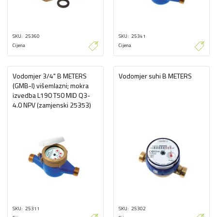
SKU
25360
SKU
25341
Cijena
Cijena
Vodomjer 3/4" B METERS
Vodomjer suhi B METERS
(GMB-I) višemlazni; mokra
izvedba L190 T50 MID Q3-
4.0 NPV (zamjenski 25353)
SKU
25311
SKU
25302