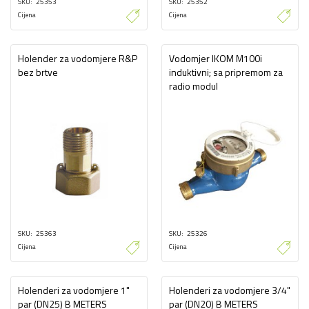
SKU
25353
SKU
25352
Cijena
Cijena
Holender za vodomjere R&P
Vodomjer IKOM M100i
bez brtve
induktivni; sa pripremom za
radio modul
SKU
25363
SKU
25326
Cijena
Cijena
Holenderi za vodomjere 1"
Holenderi za vodomjere 3/4"
par (DN25) B METERS
par (DN20) B METERS