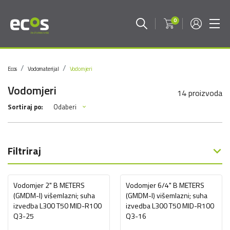
0
Ecos
Vodomaterijal
Vodomjeri
Vodomjeri
14 proizvoda
Odaberi
Sortiraj po:
Filtriraj
Vodomjer 2" B METERS
Vodomjer 6/4" B METERS
(GMDM-I) višemlazni; suha
(GMDM-I) višemlazni; suha
izvedba L300 T50 MID-R100
izvedba L300 T50 MID-R100
Q3-25
Q3-16