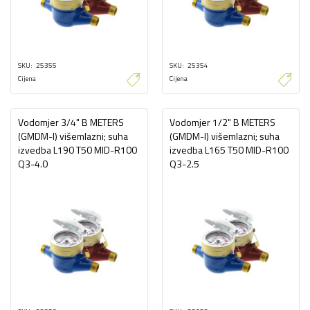
SKU
25355
SKU
25354
Cijena
Cijena
Vodomjer 3/4" B METERS
Vodomjer 1/2" B METERS
(GMDM-I) višemlazni; suha
(GMDM-I) višemlazni; suha
izvedba L190 T50 MID-R100
izvedba L165 T50 MID-R100
Q3-4.0
Q3-2.5