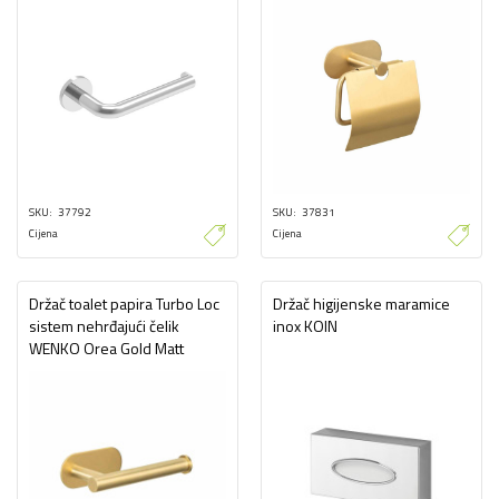
SKU
37792
SKU
37831
Cijena
Cijena
Držač toalet papira Turbo Loc
Držač higijenske maramice
sistem nehrđajući čelik
inox KOIN
WENKO Orea Gold Matt