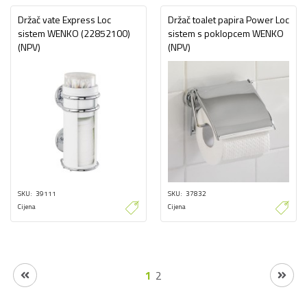
Držač vate Express Loc
Držač toalet papira Power Loc
sistem WENKO (22852100)
sistem s poklopcem WENKO
(NPV)
(NPV)
SKU
39111
SKU
37832
Cijena
Cijena
1
2