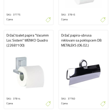
SKU
37775
SKU
37815
Cijena
Cijena
Držač toalet papira "Vacumm
Držač papira-ubrusa
Loc Sistem" WENKO Quadro
niklovani sa poklopcem DB
(22687100)
METALEKS (06.02.)
SKU
37814
SKU
37760
Cijena
Cijena