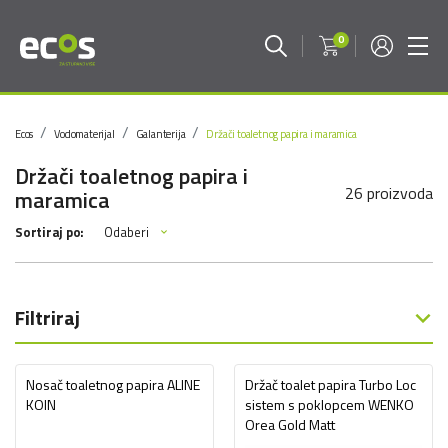
0
Ecos
Vodomaterijal
Galanterija
Držači toaletnog papira i maramica
Držači toaletnog papira i
26 proizvoda
maramica
Odaberi
Sortiraj po:
Filtriraj
Nosač toaletnog papira ALINE
Držač toalet papira Turbo Loc
KOIN
sistem s poklopcem WENKO
Orea Gold Matt