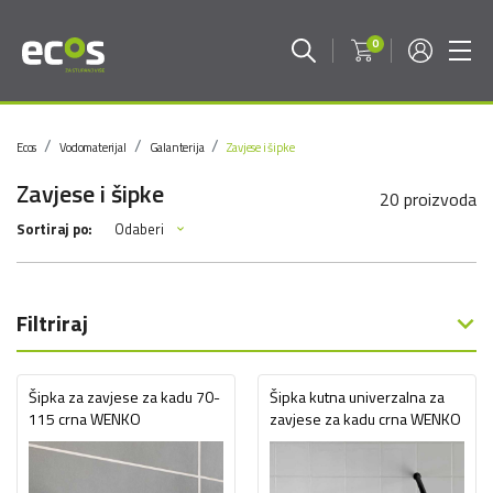
0
Ecos
Vodomaterijal
Galanterija
Zavjese i šipke
Zavjese i šipke
20 proizvoda
Odaberi
Sortiraj po:
Filtriraj
Šipka za zavjese za kadu 70-
Šipka kutna univerzalna za
115 crna WENKO
zavjese za kadu crna WENKO