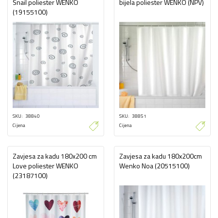
Snail poliester WENKO
bijela poliester WENKO (NPV)
(19155100)
SKU
38840
SKU
38851
Cijena
Cijena
Zavjesa za kadu 180x200 cm
Zavjesa za kadu 180x200cm
Love poliester WENKO
Wenko Noa (20515100)
(23187100)