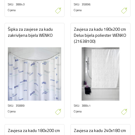
SKU
38843
SKU
35896
Cijena
Cijena
Šipka za zavjese za kadu
Zavjesa za kadu 180x200 cm
zakrivljena bijela WENKO
Delux bijela poliester WENKO
(21638100)
SKU
35889
SKU
38841
Cijena
Cijena
Zavjesa za kadu 180x200 cm
Zavjesa za kadu 240x180 cm