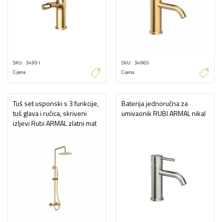
SKU
34951
SKU
34965
Cijena
Cijena
Tuš set usponski s 3 funkcije,
Baterija jednoručna za
tuš glava i ručica, skriveni
umivaonik RUBI ARMAL nikal
izljevi Rubi ARMAL zlatni mat