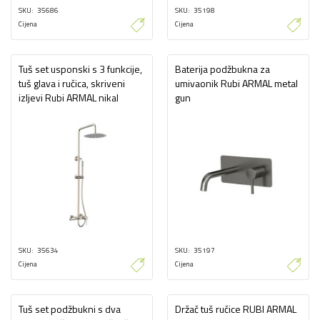
SKU
35686
SKU
35198
Cijena
Cijena
Tuš set usponski s 3 funkcije,
Baterija podžbukna za
tuš glava i ručica, skriveni
umivaonik Rubi ARMAL metal
izljevi Rubi ARMAL nikal
gun
SKU
35634
SKU
35197
Cijena
Cijena
Tuš set podžbukni s dva
Držač tuš ručice RUBI ARMAL