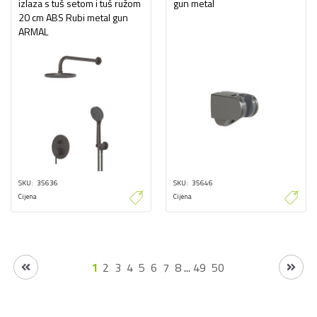
izlaza s tuš setom i tuš ružom
gun metal
20 cm ABS Rubi metal gun
ARMAL
SKU
35636
SKU
35646
Cijena
Cijena
1
2
3
4
5
6
7
8
...
49
50