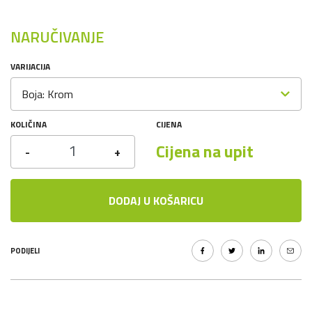
NARUČIVANJE
VARIJACIJA
Boja: Krom
KOLIČINA
CIJENA
Cijena na upit
-
+
DODAJ U KOŠARICU
PODIJELI