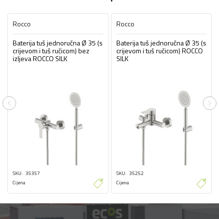
Rocco
Rocco
Baterija tuš jednoručna Ø 35 (s
Baterija tuš jednoručna Ø 35 (s
crijevom i tuš ručicom) bez
crijevom i tuš ručicom) ROCCO
izljeva ROCCO SILK
SILK
Previous
Ne
SKU
35357
SKU
35252
Cijena
Cijena