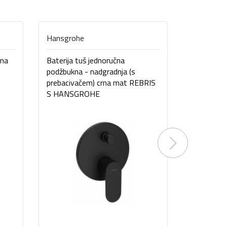
Hansgrohe
Hansgroh
čna
Baterija tuš jednoručna
Baterija t
podžbukna - nadgradnja (s
podžbukna 
prebacivačem) crna mat REBRIS
prebaciva
S HANSGROHE
Talis E 
Next