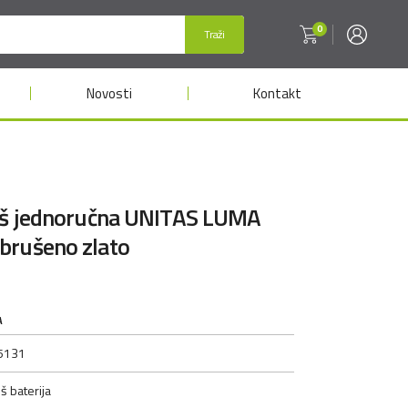
0
Traži
Novosti
Kontakt
tuš jednoručna UNITAS LUMA
brušeno zlato
A
5131
š baterija