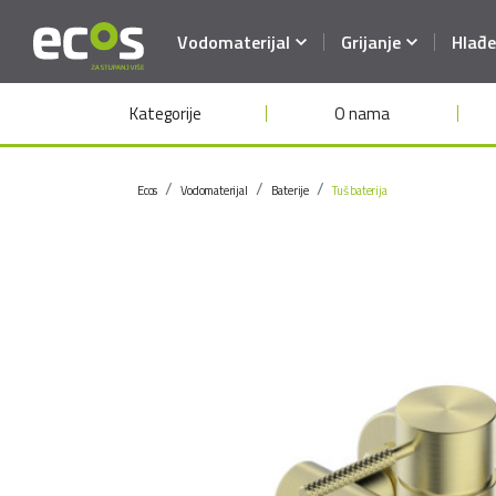
Vodomaterijal
Grijanje
Hlađe
Kategorije
O nama
Ecos
Vodomaterijal
Baterije
Tuš baterija