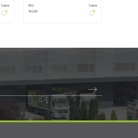
Cijena
SKU
Cijena
SKU
35229
35352