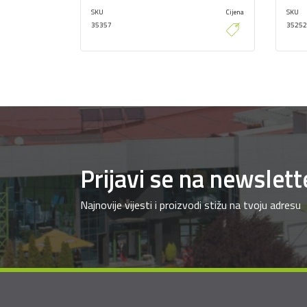
SKU
Cijena
SKU
35357
35252
Prijavi se na newslett
Najnovije vijesti i proizvodi stižu na tvoju adresu