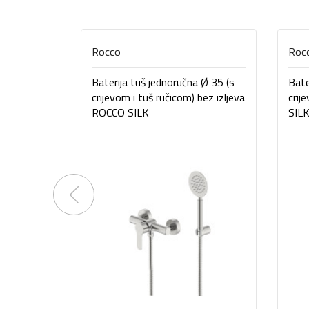
Rocco
Roc
Baterija tuš jednoručna Ø 35 (s
Bate
crijevom i tuš ručicom) bez izljeva
crij
ROCCO SILK
SIL
Previous