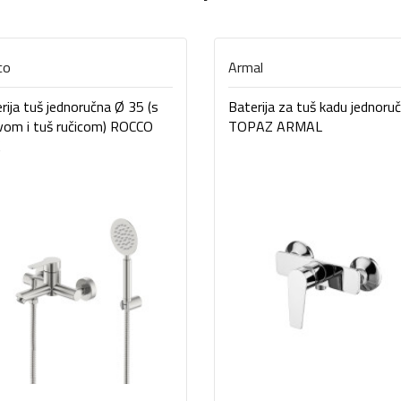
co
Armal
rija tuš jednoručna Ø 35 (s
Baterija za tuš kadu jednoru
evom i tuš ručicom) ROCCO
TOPAZ ARMAL
K