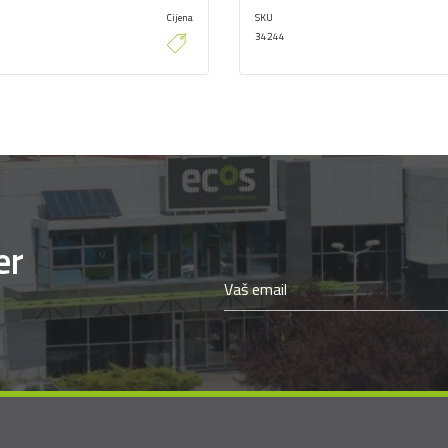
Cijena
SKU
34244
er