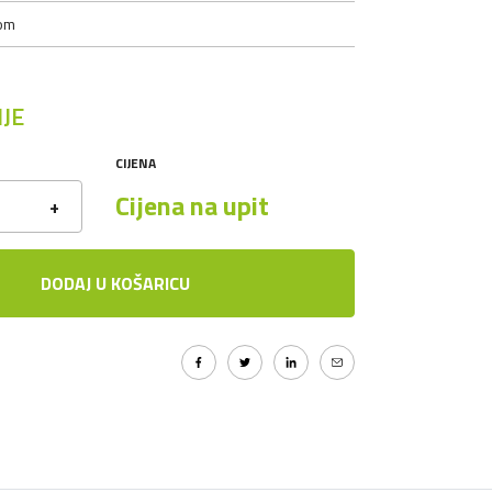
om
JE
CIJENA
Cijena na upit
+
DODAJ U KOŠARICU