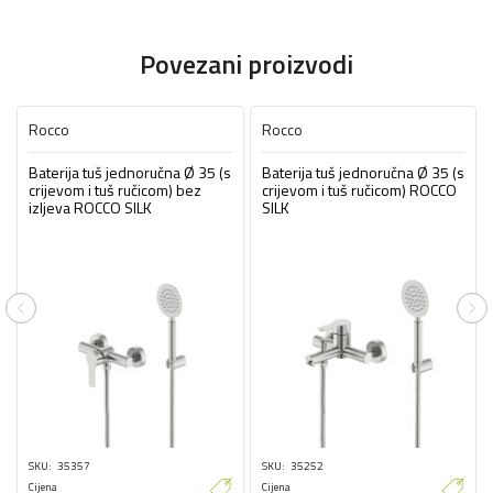
Povezani proizvodi
Rocco
Rocco
Baterija tuš jednoručna Ø 35 (s
Baterija tuš jednoručna Ø 35 (s
crijevom i tuš ručicom) bez
crijevom i tuš ručicom) ROCCO
izljeva ROCCO SILK
SILK
Previous
Ne
SKU
35357
SKU
35252
Cijena
Cijena