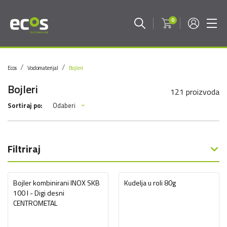
0
Ecos
Vodomaterijal
Bojleri
Bojleri
121 proizvoda
Odaberi
Sortiraj po:
Filtriraj
Bojler kombinirani INOX SKB
Kudelja u roli 80g
100 l - Digi desni
CENTROMETAL