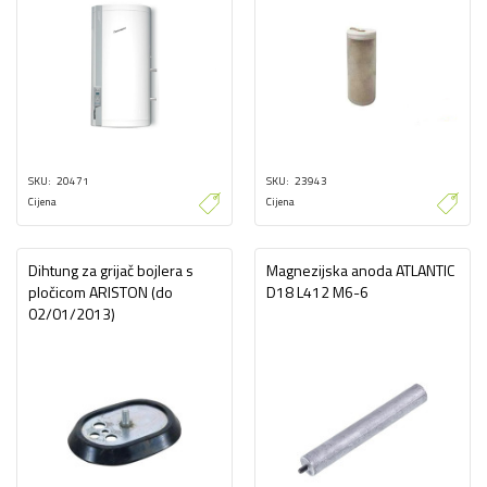
SKU
20471
SKU
23943
Cijena
Cijena
Dihtung za grijač bojlera s
Magnezijska anoda ATLANTIC
pločicom ARISTON (do
D18 L412 M6-6
02/01/2013)