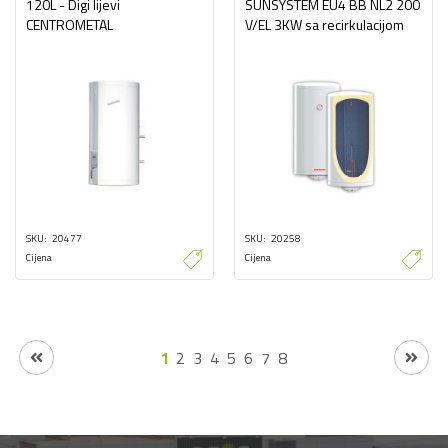
120L - Digi lijevi
SUNSYSTEM EU4 BB NL2 200
CENTROMETAL
V/EL 3KW sa recirkulacijom
SKU
20477
SKU
20258
Cijena
Cijena
1
2
3
4
5
6
7
8