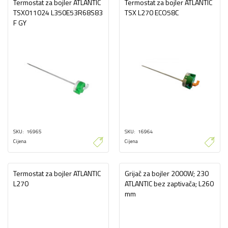
Termostat za bojler ATLANTIC
Termostat za bojler ATLANTIC
TSX011024 L350E53R68S83
TSX L270 ECO58C
F GY
SKU
16965
SKU
16964
Cijena
Cijena
Termostat za bojler ATLANTIC
Grijač za bojler 2000W; 230
L270
ATLANTIC bez zaptivača; L260
mm