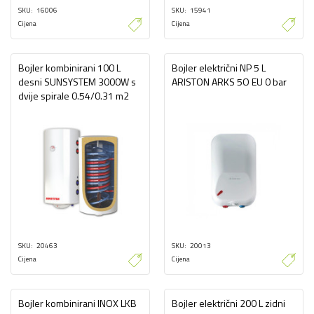
SKU
16006
SKU
15941
Cijena
Cijena
Bojler kombinirani 100 L
Bojler električni NP 5 L
desni SUNSYSTEM 3000W s
ARISTON ARKS 5O EU 0 bar
dvije spirale 0.54/0.31 m2
SKU
20463
SKU
20013
Cijena
Cijena
Bojler kombinirani INOX LKB
Bojler električni 200 L zidni