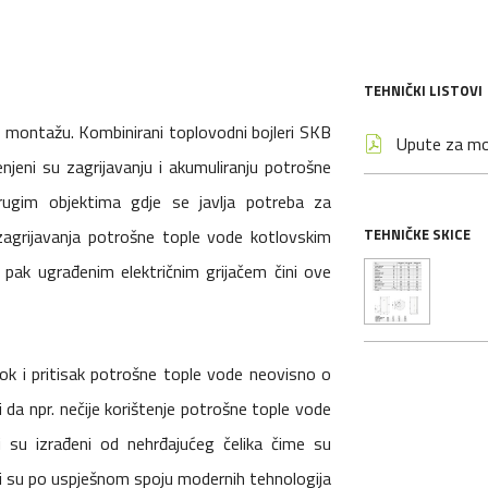
TEHNIČKI LISTOVI
nu montažu. Kombinirani toplovodni bojleri SKB
Upute za m
njeni su zagrijavanju i akumuliranju potrošne
rugim objektima gdje se javlja potreba za
grijavanja potrošne tople vode kotlovskim
TEHNIČKE SKICE
li pak ugrađenim električnim grijačem čini ove
ok i pritisak potrošne tople vode neovisno o
i da npr. nečije korištenje potrošne tople vode
i su izrađeni od nehrđajućeg čelika čime su
jivi su po uspješnom spoju modernih tehnologija