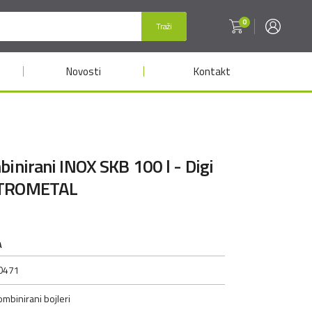
0
Traži
Novosti
Kontakt
binirani INOX SKB 100 l - Digi
NTROMETAL
A
0471
mbinirani bojleri