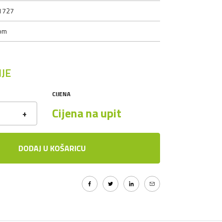
1727
om
JE
CIJENA
Cijena na upit
+
DODAJ U KOŠARICU