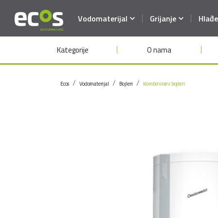
Vodomaterijal
Grijanje
Hlađe
Kategorije
O nama
Ecos
Vodomaterijal
Bojleri
Kombinirani bojleri