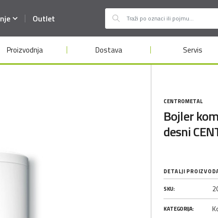
nje
Outlet
Proizvodnja
Dostava
Servis
CENTROMETAL
Bojler kom
desni CE
DETALJI PROIZVOD
2
SKU:
Ko
KATEGORIJA: