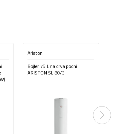
Ariston
Atlantic
i
Bojler 75 L na drva podni
Bojler kom
e
ARISTON SL 80/3
ATLANTIC 
KW)
(854019)
Next