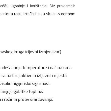
nošću ugradnje i korištenja. Niz provjerenih
ouzdanim u radu. Izrađeni su u skladu s normom
skog kruga (cijevni izmjenjivač)
podešavanje temperature i načina rada.
ra na broj aktivnih izljevnih mjesta.
visoku higijensku sigurnost.
anjuje gubitke topline.
 i režima protiv smrzavanja.