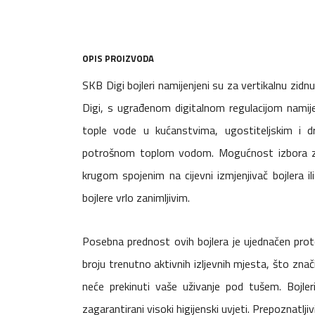
OPIS PROIZVODA
SKB Digi bojleri namijenjeni su za vertikalnu zid
Digi, s ugrađenom digitalnom regulacijom namije
tople vode u kućanstvima, ugostiteljskim i d
potrošnom toplom vodom. Mogućnost izbora za
krugom spojenim na cijevni izmjenjivač bojlera i
bojlere vrlo zanimljivim.
Posebna prednost ovih bojlera je ujednačen prot
broju trenutno aktivnih izljevnih mjesta, što znač
neće prekinuti vaše uživanje pod tušem. Bojler
zagarantirani visoki higijenski uvjeti. Prepoznatl