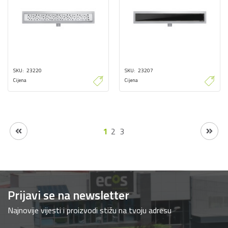
SKU
23220
SKU
23207
Cijena
Cijena
1
2
3
Prijavi se na newsletter
Najnovije vijesti i proizvodi stižu na tvoju adresu