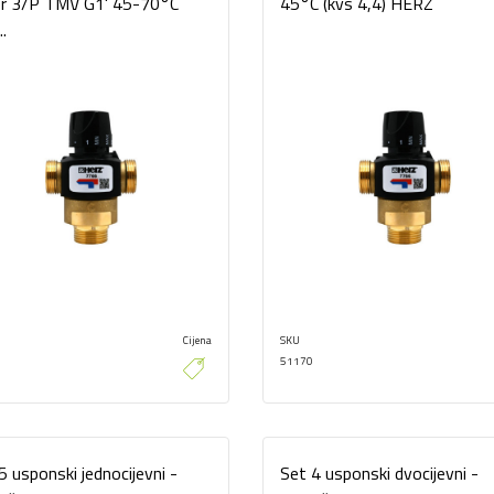
er 3/P TMV G1' 45-70°C
45°C (kvs 4,4) HERZ
..
Cijena
SKU
51170
5 usponski jednocijevni -
Set 4 usponski dvocijevni -