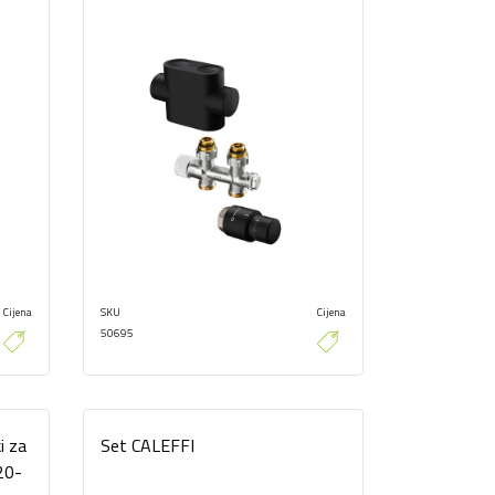
Cijena
SKU
Cijena
50695
i za
Set CALEFFI
20-