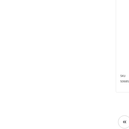
SKU
50685