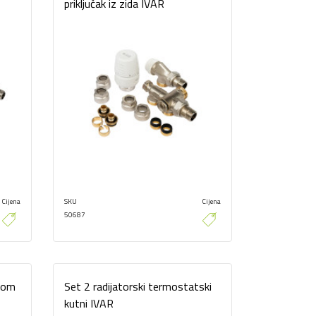
priključak iz zida IVAR
Cijena
SKU
Cijena
50687
vom
Set 2 radijatorski termostatski
kutni IVAR