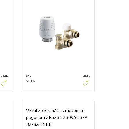
Cijena
SKU
Cijena
50686
Ventil zonski 5/4" s motornim
pogonom ZRS234 230VAC 3-P
32-8.4 ESBE