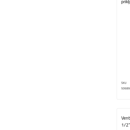
prik
SKU
50689
Vent
1/2"