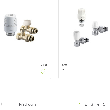
Cijena
SKU
50267
Prethodna
1
2
3
4
5