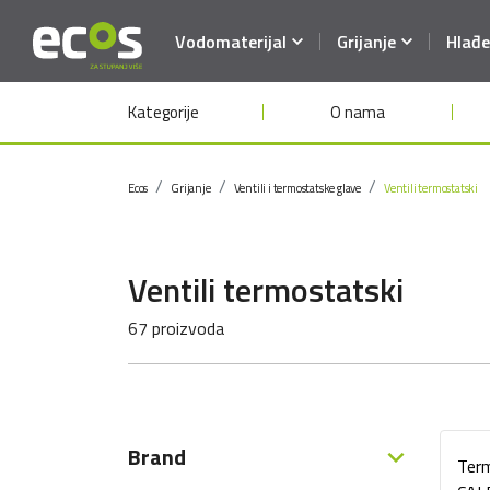
Vodomaterijal
Grijanje
Hlađe
Kategorije
O nama
Ecos
Grijanje
Ventili i termostatske glave
Ventili termostatski
Ventili termostatski
67 proizvoda
Brand
Term