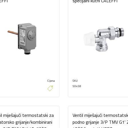
EFFI
specijalni kutni CALEFFI
Cijena
SKU
50458
il miješajući termostatski za
Ventil miješajući termostatsk
jatorsko grijanje/kombinirani
podno grijanje 3/P TMV G1' 