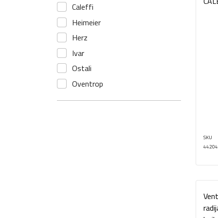
CAL
Caleffi
Heimeier
Herz
Ivar
Ostali
Oventrop
SKU
44204
Vent
radi