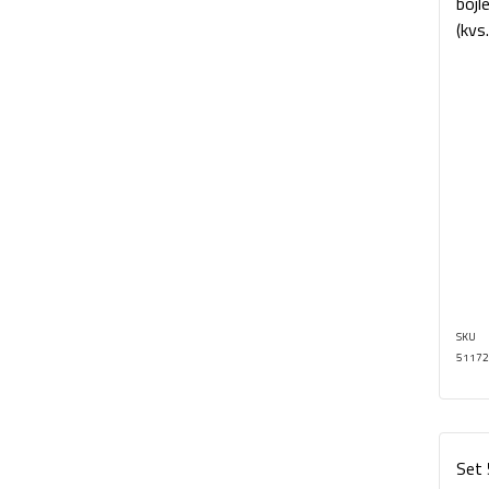
bojl
(kvs.
SKU
51172
Set 