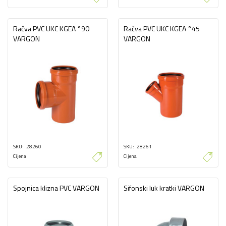
Račva PVC UKC KGEA °90
Račva PVC UKC KGEA °45
VARGON
VARGON
SKU
28260
SKU
28261
Cijena
Cijena
Spojnica klizna PVC VARGON
Sifonski luk kratki VARGON