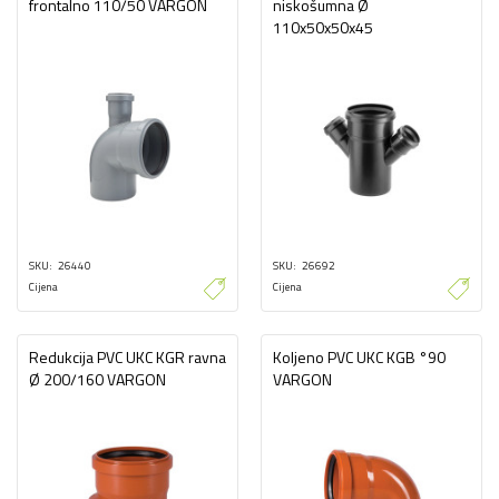
frontalno 110/50 VARGON
niskošumna Ø
110x50x50x45
SKU
26440
SKU
26692
Cijena
Cijena
Redukcija PVC UKC KGR ravna
Koljeno PVC UKC KGB °90
Ø 200/160 VARGON
VARGON