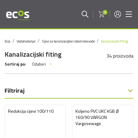
0
Ecos
Vodomaterijal
Cijevi za kanalizacijske i oborinske vode
Kanalizacijski fiting
Kanalizacijski fiting
34 proizvoda
Odaberi
Sortiraj po:
Filtriraj
Redukcija cijevi 100/110
Koljeno PVC UKC KGB Ø
160/90 VARGON
Vargosewage