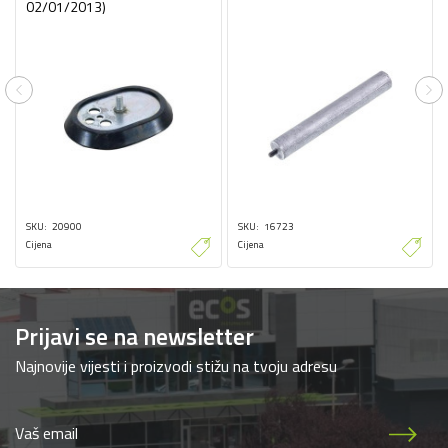
02/01/2013)
Previous
Ne
SKU
20900
SKU
16723
Cijena
Cijena
Prijavi se na newsletter
Najnovije vijesti i proizvodi stižu na tvoju adresu