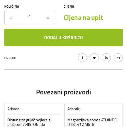
KOLIČINA
CIJENA
Cijena na upit
-
+
DODAJ U KOŠARICU
PODIJELI
Povezani proizvodi
Ariston
Atlantic
Dihtung za grijač bojlera s
Magnezijska anoda ATLANTIC
pločicom ARISTON (do
D18 L412 M6-6