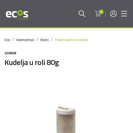
0
Ecos
Vodomaterijal
Bojleri
Prateća oprema za bojlere
GOMAN
Kudelja u roli 80g