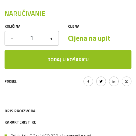
NARUČIVANJE
KOLIČINA
CIJENA
Cijena na upit
-
+
DODAJ U KOŠARICU
PODIJELI
OPIS PROIZVODA
KARAKTERISTIKE
Priključak: G 3/4" (ISO 228-1) unutarnji navoj.