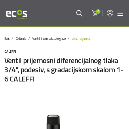
0
Ecos
Grijanje
Ventili i termostatske glave
Ventil sigurnosni
CALEFFI
Ventil prijemosni diferencijalnog tlaka
3/4", podesiv, s gradacijskom skalom 1-
6 CALEFFI