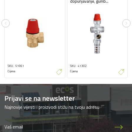
dopunjavanje, gumb...
Previous
Ne
SKU
51061
SKU
41302
Cijena
Cijena
Prijavi se na newsletter
Najnovije vijesti i proizvodi stižu na tvoju adresu