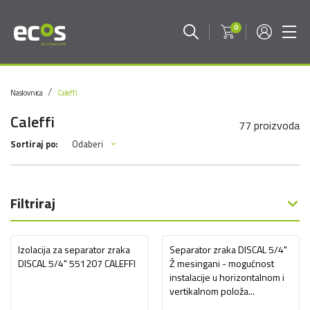
0
Naslovnica
Caleffi
Caleffi
77 proizvoda
Odaberi
Sortiraj po:
Filtriraj
Izolacija za separator zraka
Separator zraka DISCAL 5/4"
DISCAL 5/4" 551207 CALEFFI
Ž mesingani - mogućnost
instalacije u horizontalnom i
vertikalnom položa...