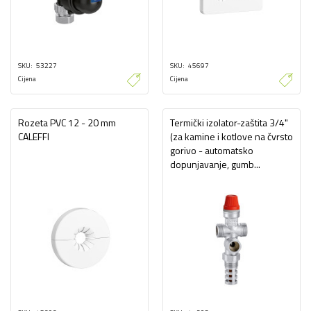
SKU
53227
SKU
45697
Cijena
Cijena
Rozeta PVC 12 - 20 mm
Termički izolator-zaštita 3/4"
CALEFFI
(za kamine i kotlove na čvrsto
gorivo - automatsko
dopunjavanje, gumb...