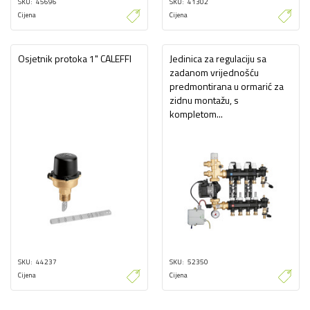
SKU
45696
SKU
41302
Cijena
Cijena
Osjetnik protoka 1" CALEFFI
Jedinica za regulaciju sa
zadanom vrijednošću
predmontirana u ormarić za
zidnu montažu, s
kompletom...
SKU
44237
SKU
52350
Cijena
Cijena