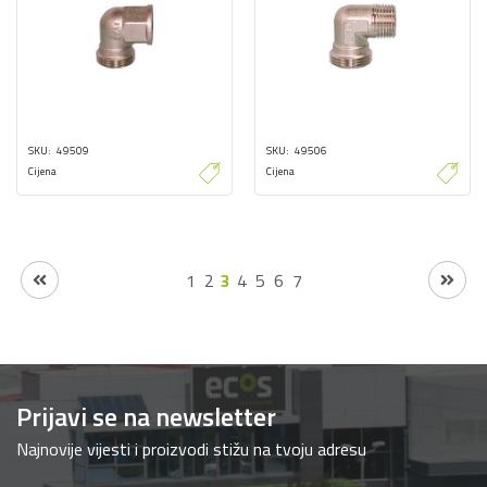
SKU
49509
SKU
49506
Cijena
Cijena
1
2
3
4
5
6
7
Prijavi se na newsletter
Najnovije vijesti i proizvodi stižu na tvoju adresu