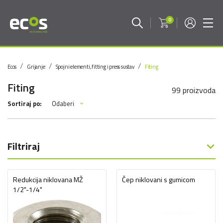
0
Ecos
Grijanje
Spojni elementi, fitting i press sustav
Fiting
Fiting
99 proizvoda
Odaberi
Sortiraj po:
Filtriraj
Redukcija niklovana MŽ
Čep niklovani s gumicom
1/2"-1/4"