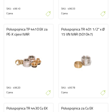
SKU
49610
SKU
49633
Cijena
Cijena
Poluspojnica TP 4410 EK za
Poluspojnica TR 401 1/2” x Ø
PE-X cijevi IVAR
15 VN IVAR (501047)
SKU
49620
SKU
49578
Cijena
Cijena
Poluspojnica TR 4430 Cu EK
Poluspojnica za Cu EK