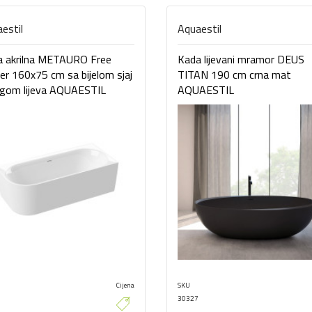
estil
Aquaestil
a akrilna METAURO Free
Kada lijevani mramor DEUS
er 160x75 cm sa bijelom sjaj
TITAN 190 cm crna mat
ogom lijeva AQUAESTIL
AQUAESTIL
Cijena
SKU
30327