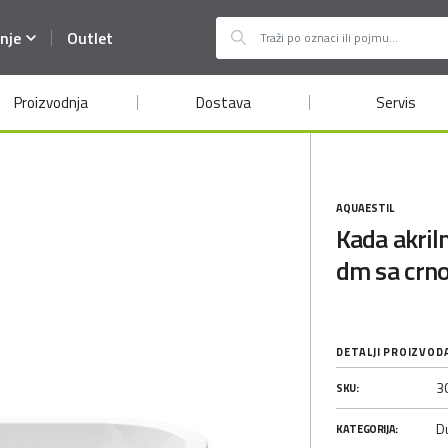
nje
Outlet
Proizvodnja
Dostava
Servis
AQUAESTIL
Kada akri
dm sa crn
DETALJI PROIZVOD
3
SKU:
D
KATEGORIJA: