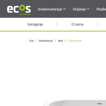
Vodomaterijal
Grijanje
Hlađe
Kategorije
O nama
Ecos
Vodomaterijal
Kade
Duboke kade