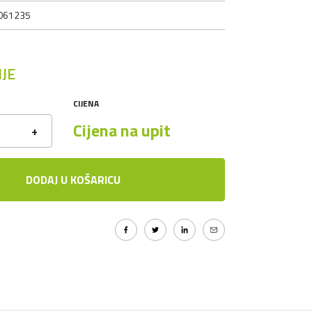
061235
JE
CIJENA
Cijena na upit
+
DODAJ U KOŠARICU