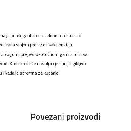
čna je po elegantnom ovalnom obliku i slot
etirana slojem protiv otisaka pristiju.
om oblogom, preljevno-otočnom garniturom sa
odvod. Kod montaže dovoljno je spojiti gibljivo
du i kada je spremna za kupanje!
Povezani proizvodi