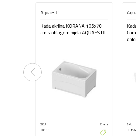
Aquaestil
Aqua
Kada akrilna KORANA 105x70
Kad
cm s oblogom bijela AQUAESTIL
Corn
obl
Previous
SKU
Cijena
SKU
30100
30156