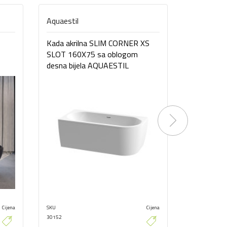
Aquaestil
Aquaestil
Kada akrilna SLIM CORNER XS
Kada akri
SLOT 160X75 sa oblogom
SLOT 160X
desna bijela AQUAESTIL
AQUAEST
Next
Cijena
SKU
Cijena
SKU
30152
30153