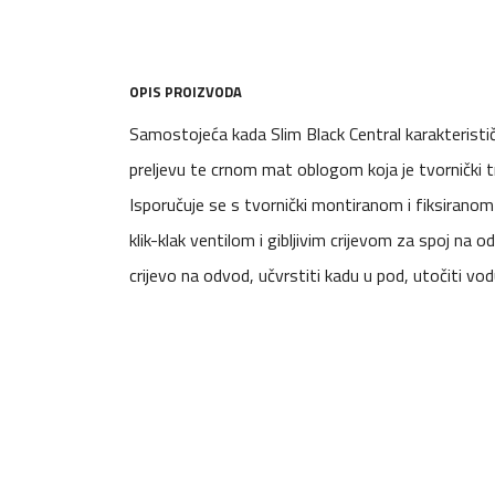
OPIS PROIZVODA
Samostojeća kada Slim Black Central karakteristi
preljevu te crnom mat oblogom koja je tvornički tr
Isporučuje se s tvornički montiranom i fiksiran
klik-klak ventilom i gibljivim crijevom za spoj na 
crijevo na odvod, učvrstiti kadu u pod, utočiti vo