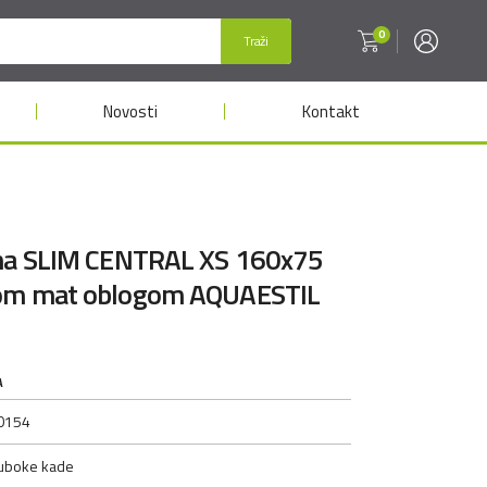
0
Traži
Novosti
Kontakt
lna SLIM CENTRAL XS 160x75
om mat oblogom AQUAESTIL
A
0154
uboke kade