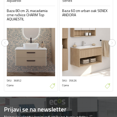
Aquaestil
Senex
Baza 80 cm 2L macadamia
Baza 60 cm urban oak SENEX
crne ručkice CHARM Top
ANDORA
AQUAESTIL
Previous
Ne
SKU
36852
SKU
35626
Cijena
Cijena
Prijavi se na newsletter
Najnovije vijesti i proizvodi stižu na tvoju adresu