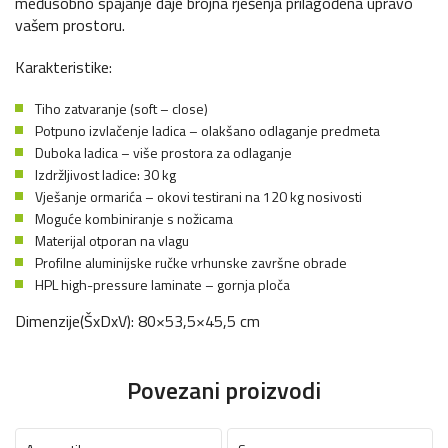
međusobno spajanje daje brojna rješenja prilagođena upravo
vašem prostoru.
Karakteristike:
Tiho zatvaranje (soft – close)
Potpuno izvlačenje ladica – olakšano odlaganje predmeta
Duboka ladica – više prostora za odlaganje
Izdržljivost ladice: 30 kg
Vješanje ormarića – okovi testirani na 120 kg nosivosti
Moguće kombiniranje s nožicama
Materijal otporan na vlagu
Profilne aluminijske ručke vrhunske završne obrade
HPL high-pressure laminate – gornja ploča
Dimenzije(ŠxDxV): 80×53,5×45,5 cm
Povezani proizvodi