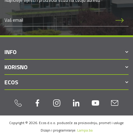
INFO
KORISNO
ECOS
Copyright © 2026. Ecos d.o.o. poduzeće za proizvodnju, promet i usluge
Dizajn i programiranje:
Lampa.ba