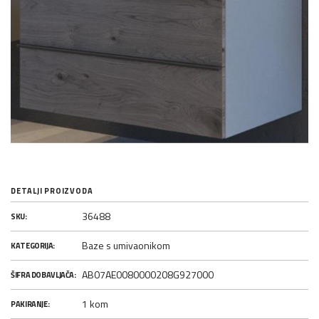
DETALJI PROIZVODA
36488
SKU:
Baze s umivaonikom
KATEGORIJA:
AB07AE0080000208G927000
ŠIFRA DOBAVLJAČA:
1 kom
PAKIRANJE: