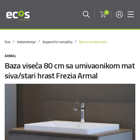
0
Ecos
Vodomaterijal
Kupaonički namještaj
Baze s umivaonikom
ARMAL
Baza viseća 80 cm sa umivaonikom mat
siva/stari hrast Frezia Armal