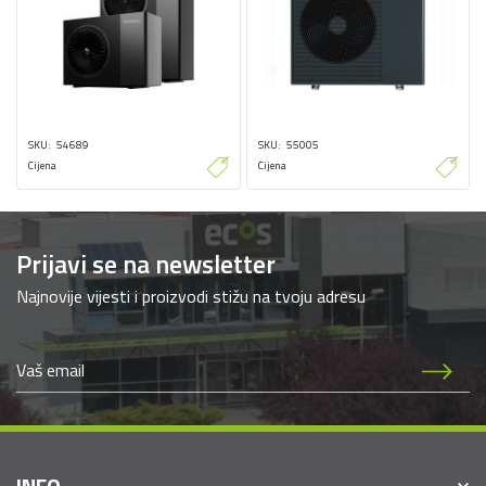
SKU
54689
SKU
55005
Cijena
Cijena
Prijavi se na newsletter
Najnovije vijesti i proizvodi stižu na tvoju adresu
INFO