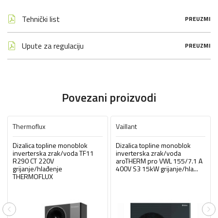
Tehnički list
PREUZMI
Upute za regulaciju
PREUZMI
Povezani proizvodi
Thermoflux
Vaillant
Dizalica topline monoblok
Dizalica topline monoblok
inverterska zrak/voda TF11
inverterska zrak/voda
R290 CT 220V
aroTHERM pro VWL 155/7.1 A
grijanje/hlađenje
400V S3 15kW grijanje/hla...
THERMOFLUX
Previous
Ne