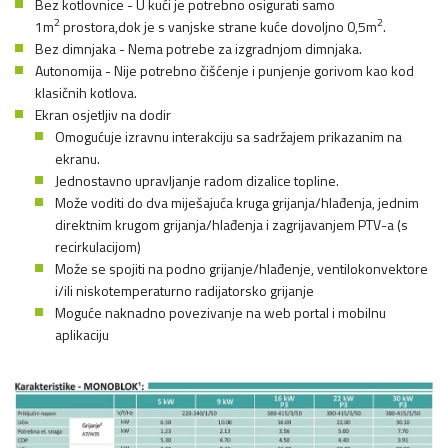
Bez kotlovnice - U kući je potrebno osigurati samo
2
2
1m
prostora,dok je s vanjske strane kuće dovoljno 0,5m
.
Bez dimnjaka - Nema potrebe za izgradnjom dimnjaka.
Autonomija - Nije potrebno čišćenje i punjenje gorivom kao kod
klasičnih kotlova.
Ekran osjetljiv na dodir
Omogućuje izravnu interakciju sa sadržajem prikazanim na
ekranu.
Jednostavno upravljanje radom dizalice topline.
Može voditi do dva miješajuća kruga grijanja/hlađenja, jednim
direktnim krugom grijanja/hlađenja i zagrijavanjem PTV-a (s
recirkulacijom)
Može se spojiti na podno grijanje/hlađenje, ventilokonvektore
i/ili niskotemperaturno radijatorsko grijanje
Moguće naknadno povezivanje na web portal i mobilnu
aplikaciju