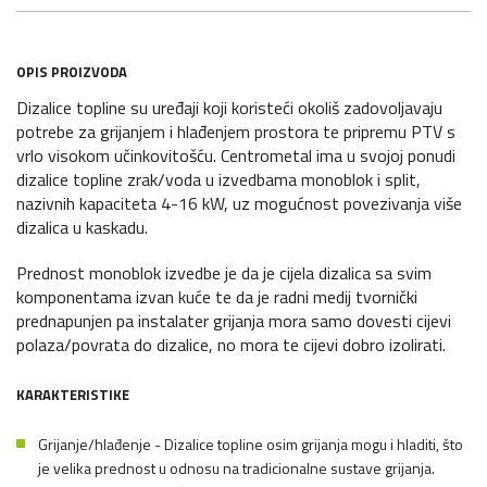
OPIS PROIZVODA
Dizalice topline su uređaji koji koristeći okoliš zadovoljavaju
potrebe za grijanjem i hlađenjem prostora te pripremu PTV s
vrlo visokom učinkovitošću. Centrometal ima u svojoj ponudi
dizalice topline zrak/voda u izvedbama monoblok i split,
nazivnih kapaciteta 4-16 kW, uz mogućnost povezivanja više
dizalica u kaskadu.
Prednost monoblok izvedbe je da je cijela dizalica sa svim
komponentama izvan kuće te da je radni medij tvornički
prednapunjen pa instalater grijanja mora samo dovesti cijevi
polaza/povrata do dizalice, no mora te cijevi dobro izolirati.
KARAKTERISTIKE
Grijanje/hlađenje - Dizalice topline osim grijanja mogu i hladiti, što
je velika prednost u odnosu na tradicionalne sustave grijanja.