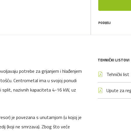
PODIJELI
TEHNIČKI LISTOVI
dovoljavaju potrebe za grijanjem i hlađenjem
Tehnički list
tošću. Centrometal ima u svojoj ponudi
 split, nazivnih kapaciteta 4-16 kW, uz
Upute za reg
resor) je povezana s unutarnjom (u kojoj je
edij (koji ne smrzava). Zbog što veće