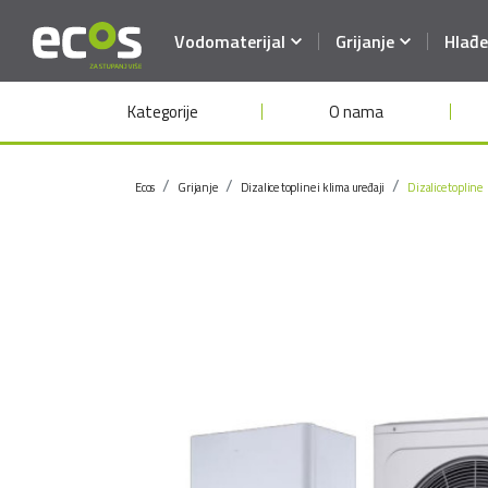
Vodomaterijal
Grijanje
Hlađe
Kategorije
O nama
Ecos
Grijanje
Dizalice topline i klima uređaji
Dizalice topline