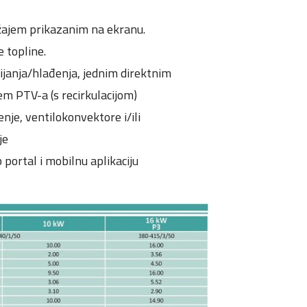
žajem prikazanim na ekranu.
 topline.
ijanja/hlađenja, jednim direktnim
em PTV-a (s recirkulacijom)
nje, ventilokonvektore i/ili
je
ortal i mobilnu aplikaciju