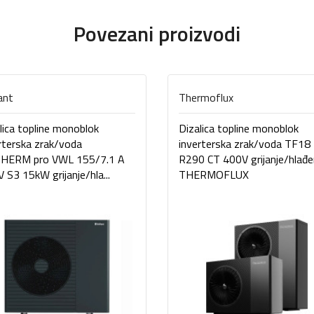
Povezani proizvodi
lant
Thermoflux
lica topline monoblok
Dizalica topline monoblok
rterska zrak/voda
inverterska zrak/voda TF18
THERM pro VWL 155/7.1 A
R290 CT 400V grijanje/hlađe
 S3 15kW grijanje/hla...
THERMOFLUX