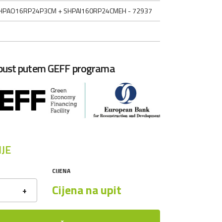
HPAO16RP24P3CM + SHPAI160RP24CMEH - 72937
opust putem GEFF programa
JE
CIJENA
Cijena na upit
+