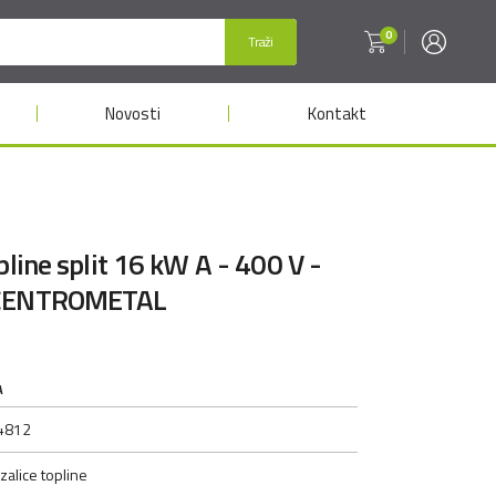
0
Traži
Novosti
Kontakt
pline split 16 kW A - 400 V -
 CENTROMETAL
A
4812
zalice topline