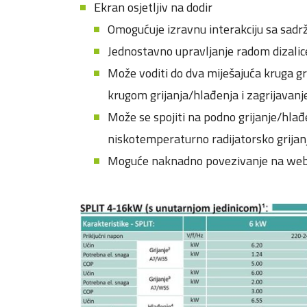
Ekran osjetljiv na dodir
Omogućuje izravnu interakciju sa sadr
Jednostavno upravljanje radom dizalice
Može voditi do dva miješajuća kruga gr
krugom grijanja/hlađenja i zagrijavanj
Može se spojiti na podno grijanje/hlađe
niskotemperaturno radijatorsko grijan
Moguće naknadno povezivanje na web p