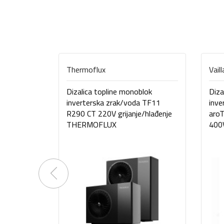
Thermoflux
Vail
Dizalica topline monoblok
Diza
inverterska zrak/voda TF11
inve
R290 CT 220V grijanje/hlađenje
aro
THERMOFLUX
400V
Previous