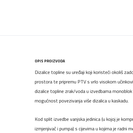
OPIS PROIZVODA
Dizalice topline su uređaji koji koristeći okoliš za
prostora te pripremu PTV s vrlo visokom učinkovi
dizalice topline zrak/voda u izvedbama monoblok i
mogućnost povezivanja više dizalica u kaskadu.
Kod split izvedbe vanjska jedinica (u kojoj je komp
izmjenjivač i pumpa) s cijevima u kojima je radni m