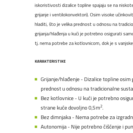
iskoristivosti dizalice topline spajaju se na nisk
grijanje i ventilokonvektori). Osim visoke učinkovit
hladiti, što je velika prednost u odnosu na tradic
grijanja/hlađenja u kući je potrebno osigurati sa
tj. nema potrebe za kotlovnicom, dok je s vanjsk
KARAKTERISTIKE
Grijanje/hlađenje - Dizalice topline osim g
prednost u odnosu na tradicionalne sustav
Bez kotlovnice - U kući je potrebno osig
2
strane kuće dovoljno 0,5m
.
Bez dimnjaka - Nema potrebe za izgradn
Autonomija - Nije potrebno čišćenje i pun