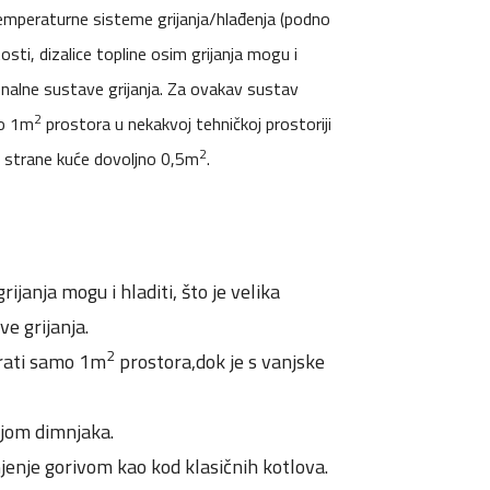
otemperaturne sisteme grijanja/hlađenja (podno
osti, dizalice topline osim grijanja mogu i
ionalne sustave grijanja. Za ovakav sustav
2
mo 1m
prostora u nekakvoj tehničkoj prostoriji
2
e strane kuće dovoljno 0,5m
.
rijanja mogu i hladiti, što je velika
e grijanja.
2
urati samo 1m
prostora,dok je s vanjske
jom dimnjaka.
jenje gorivom kao kod klasičnih kotlova.