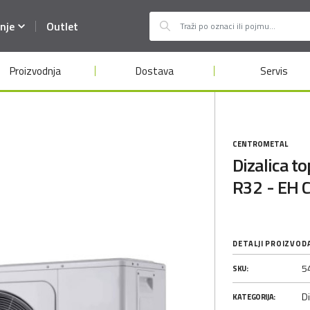
nje
Outlet
Proizvodnja
Dostava
Servis
CENTROMETAL
Dizalica to
R32 - EH
DETALJI PROIZVOD
5
SKU:
Di
KATEGORIJA: