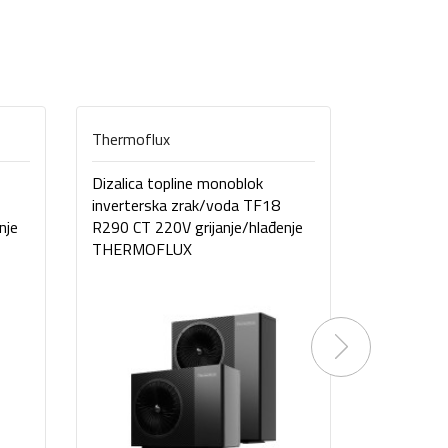
Thermoflux
Thermoflu
Dizalica topline monoblok
Dizalica t
inverterska zrak/voda TF18
inverters
nje
R290 CT 220V grijanje/hlađenje
R290 CT 40
THERMOFLUX
THERMOF
Next