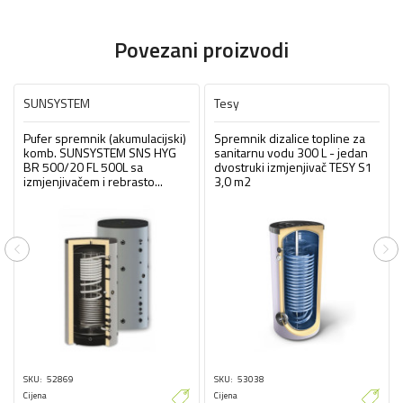
Povezani proizvodi
SUNSYSTEM
Tesy
Pufer spremnik (akumulacijski)
Spremnik dizalice topline za
komb. SUNSYSTEM SNS HYG
sanitarnu vodu 300 L - jedan
BR 500/20 FL 500L sa
dvostruki izmjenjivač TESY S1
izmjenjivačem i rebrasto...
3,0 m2
Previous
Ne
SKU
52869
SKU
53038
Cijena
Cijena