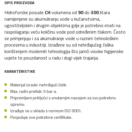
OPIS PROIZVODA
Hidroforske posude
CH
volumena od
90
do
300
litara
namijenjene su akumuliranju vode u kućanstvima,
ugostiteljskim i drugim objektima gdje je potrebno imati na
raspolaganju veću količinu vode pod određenim tlakom. Često
se primjenjuju i za akumuliranje vode u raznim tehnološkim
procesima u industriji. Izrađene su od nehrđajućeg čelika
korištenjem modernih tehnologija što jamči visoke higijenske
uvjete te pouzdanost u radu i dugi vijek trajanja.
KARAKTERISTIKE
Materijal izrade: nehrđajući čelik.
Max. radni pretlak: 5 bar-a.
Pripremljeni priključci s unutarnjim navojem za svu potrebnu
opremu.
Izrađuje se u skladu s normom ISO 9001.
Posjeduje sve potrebne certifikate.