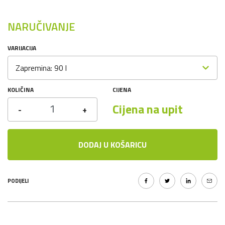
NARUČIVANJE
VARIJACIJA
Zapremina: 90 l
KOLIČINA
CIJENA
Cijena na upit
-
+
DODAJ U KOŠARICU
PODIJELI