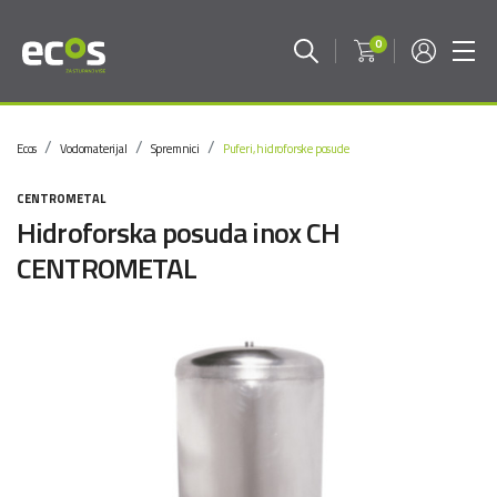
0
Ecos
Vodomaterijal
Spremnici
Puferi, hidroforske posude
CENTROMETAL
Hidroforska posuda inox CH
CENTROMETAL