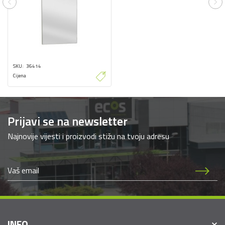
Previous
Ne
SKU
36414
Cijena
Prijavi se na newsletter
Najnovije vijesti i proizvodi stižu na tvoju adresu
INFO