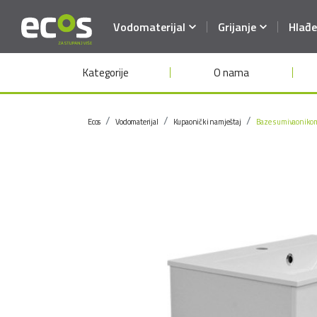
Vodomaterijal
Grijanje
Hlađe
Kategorije
O nama
Ecos
Vodomaterijal
Kupaonički namještaj
Baze s umivaoniko