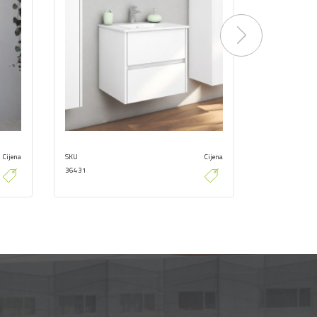
Next
Cijena
SKU
Cijena
SKU
36431
36500