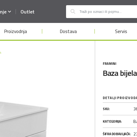
nje
Outlet
Proizvodnja
Dostava
Servis
m
FRAMINI
Baza bije
DETALJI PROIZVOD
3
SKU:
B
KATEGORIJA:
2
ŠIFRA DOBAVLJAČA: