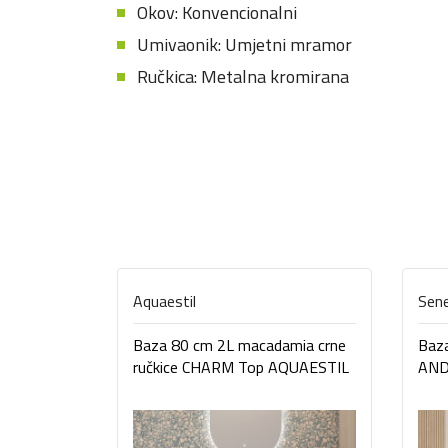
Okov: Konvencionalni
Umivaonik: Umjetni mramor
Ručkica: Metalna kromirana
Aquaestil
Sen
Baza 80 cm 2L macadamia crne
Baz
ručkice CHARM Top AQUAESTIL
AN