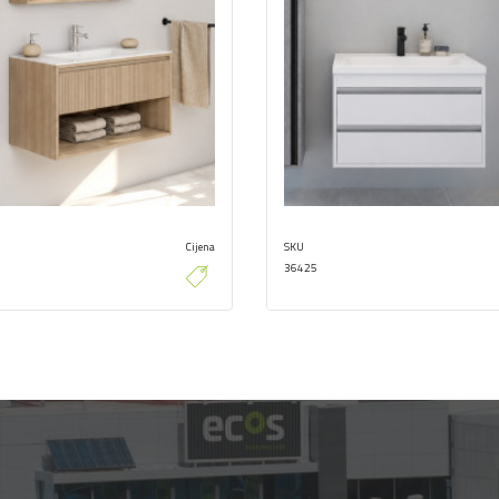
Cijena
SKU
36425