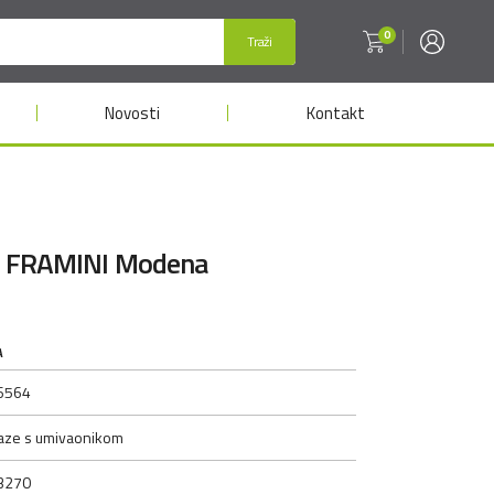
0
Traži
Novosti
Kontakt
la FRAMINI Modena
A
6564
aze s umivaonikom
3270