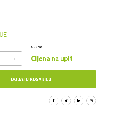
JE
CIJENA
Cijena na upit
+
DODAJ U KOŠARICU