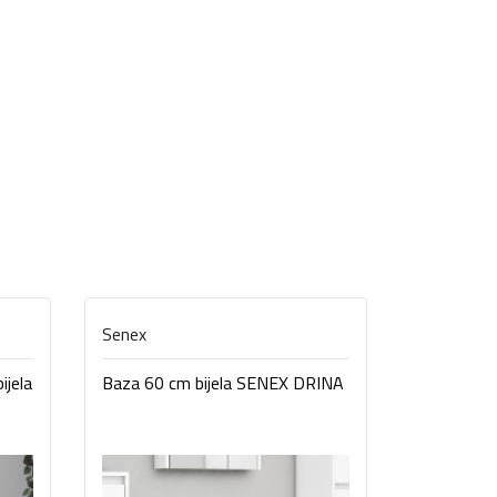
Senex
Senex
ijela
Baza 60 cm bijela SENEX DRINA
Baza 80 c
DRINA (K