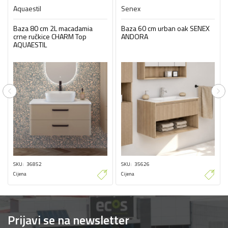
Aquaestil
Senex
Baza 80 cm 2L macadamia
Baza 60 cm urban oak SENEX
crne ručkice CHARM Top
ANDORA
AQUAESTIL
Previous
Ne
SKU
36852
SKU
35626
Cijena
Cijena
Prijavi se na newsletter