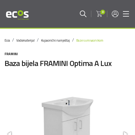
0
Ecos
Vodomaterijal
Kupaonički namještaj
Baze s umivaonikom
FRAMINI
Baza bijela FRAMINI Optima A Lux