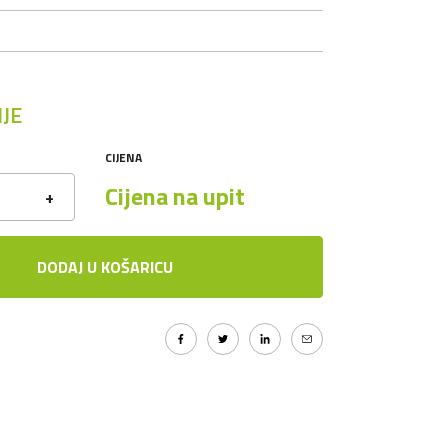
JE
CIJENA
Cijena na upit
+
DODAJ U KOŠARICU