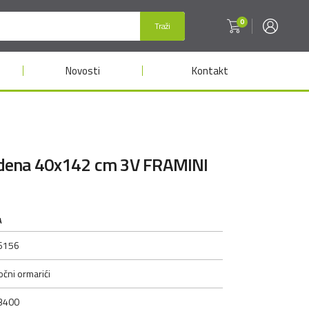
0
Traži
Novosti
Kontakt
dena 40x142 cm 3V FRAMINI
A
6156
očni ormarići
3400