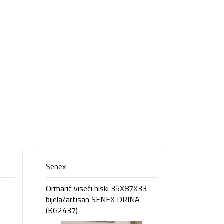
Senex
Senex
Ormarić viseći niski 35X87X33
Ormarić v
bijela/artisan SENEX DRINA
beton SE
(KG2437)