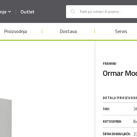
nje
Outlet
Proizvodnja
Dostava
Servis
FRAMINI
Ormar Mo
DETALJI PROIZVOD
3
SKU:
B
KATEGORIJA:
2
ŠIFRA DOBAVLJAČA: