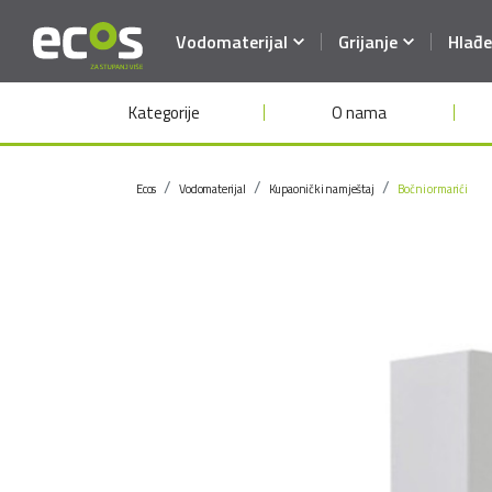
Vodomaterijal
Grijanje
Hlađe
Kategorije
O nama
Ecos
Vodomaterijal
Kupaonički namještaj
Bočni ormarići