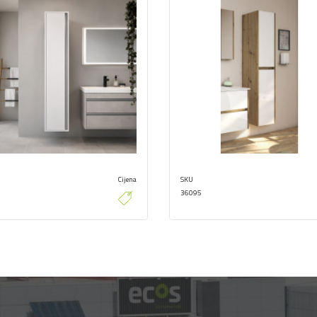
Cijena
SKU
36095