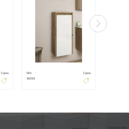
Next
Cijena
SKU
Cijena
SKU
36059
36034