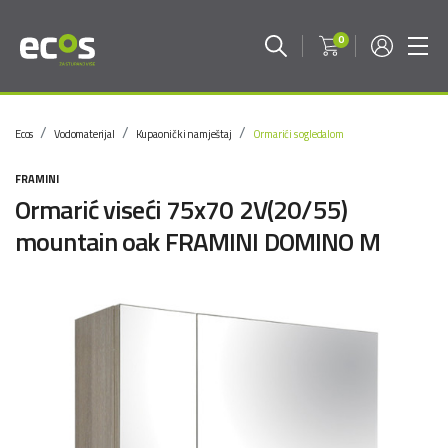
0
Ecos
Vodomaterijal
Kupaonički namještaj
Ormarići s ogledalom
FRAMINI
Ormarić viseći 75x70 2V(20/55)
mountain oak FRAMINI DOMINO M