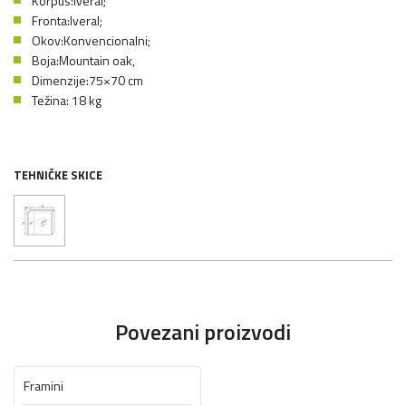
Korpus:Iveral;
Fronta:Iveral;
Okov:Konvencionalni;
Boja:Mountain oak,
Dimenzije:75×70 cm
Težina: 18 kg
TEHNIČKE SKICE
Povezani proizvodi
Framini