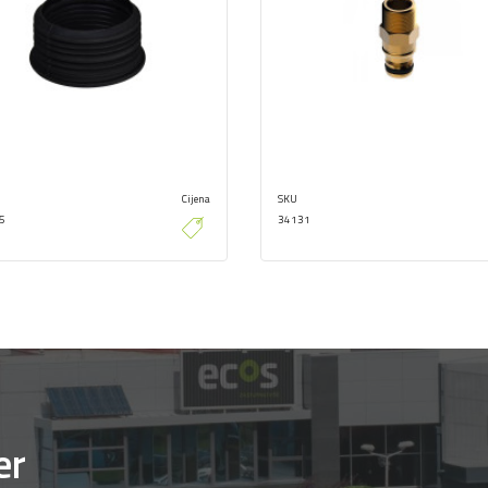
Cijena
SKU
5
34131
er