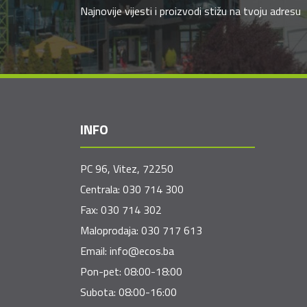
Najnovije vijesti i proizvodi stižu na tvoju adresu
INFO
PC 96, Vitez, 72250
Centrala:
030 714 300
Fax:
030 714 302
Maloprodaja:
030 717 613
Email:
info@ecos.ba
Pon-pet: 08:00-18:00
Subota: 08:00-16:00