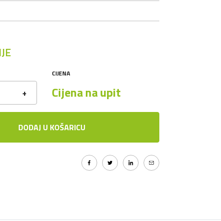
JE
CIJENA
Cijena na upit
+
DODAJ U KOŠARICU