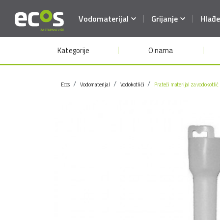
Vodomaterijal
Grijanje
Hlađe
Kategorije
O nama
Ecos
Vodomaterijal
Vodokotlići
Prateći materijal za vodokotlić