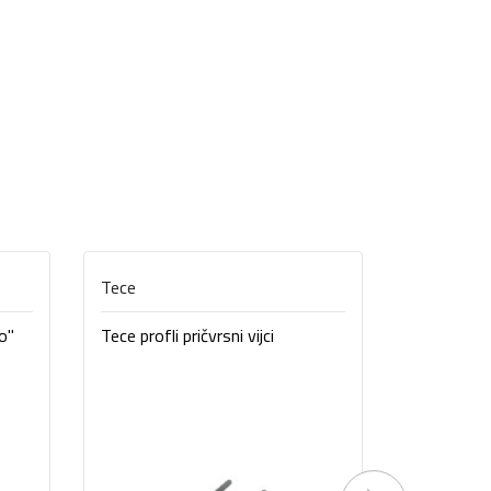
Tece
Unitas
o"
Tece profli pričvrsni vijci
Higijenski
SHUTOFF 