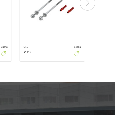
Next
Cijena
SKU
Cijena
SKU
34144
35304