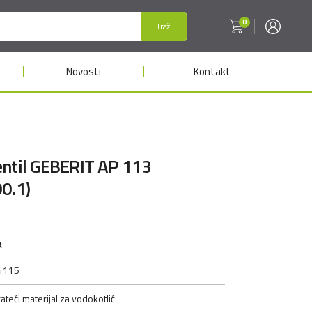
0
Traži
Novosti
Kontakt
entil GEBERIT AP 113
0.1)
A
4115
ateći materijal za vodokotlić