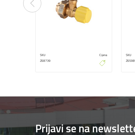
Previous
SKU
Cijena
SKU
Z68739
Z6598
Prijavi se na newslett