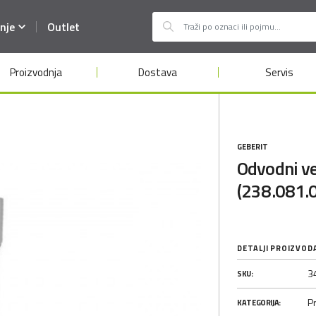
nje
Outlet
Proizvodnja
Dostava
Servis
GEBERIT
Odvodni v
(238.081.0
DETALJI PROIZVOD
3
SKU:
Pr
KATEGORIJA: