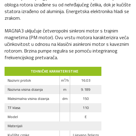
obloga rotora izrađene su od nehrđajućeg čelika, dok je kućište
statora izrađeno od aluminija. Energetska elektronika hladi se
zrakom.
MAGNA3 uključuje četveropolni sinkroni motor s trajnim
magnetima (PM motor). Ovu vrstu motora karakterizira veća
učinkovitost u odnosu na klasični asinkroni motor s kaveznim
rotorom. Brzina pumpe regulira se pomoću integriranog
frekvencijskog pretvarača.
TEHNIČKE KARAKTERISTIKE
Nazivni protok
m³/h
16.03
Nazivna visina dizanja
m
9.189
Maksimalna visina dizanja
dm
150
TF klasa
110
Model
E
Materijali
Kućište crpke
Lijevano željezo