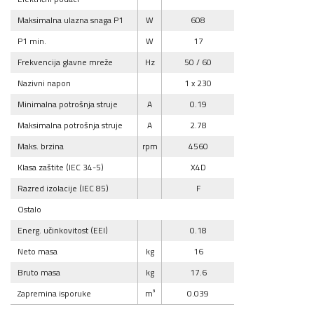
Maksimalna ulazna snaga P1
W
608
P1 min.
W
17
Frekvencija glavne mreže
Hz
50 / 60
Nazivni napon
1 x 230
Minimalna potrošnja struje
A
0.19
Maksimalna potrošnja struje
A
2.78
Maks. brzina
rpm
4560
Klasa zaštite (IEC 34-5)
X4D
Razred izolacije (IEC 85)
F
Ostalo
Energ. učinkovitost (EEI)
0.18
Neto masa
kg
16
Bruto masa
kg
17.6
Zapremina isporuke
m³
0.039