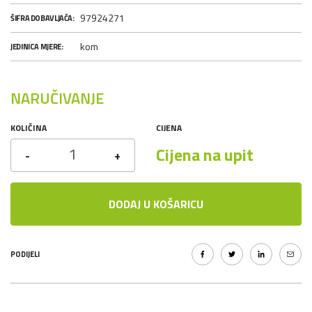
97924271
ŠIFRA DOBAVLJAČA:
kom
JEDINICA MJERE:
NARUČIVANJE
KOLIČINA
CIJENA
Cijena na upit
-
+
DODAJ U KOŠARICU
PODIJELI