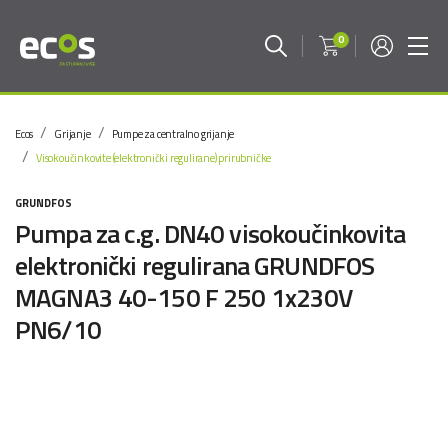
0
Ecos
Grijanje
Pumpe za centralno grijanje
Visokoučinkovite (elektronički regulirane) prirubničke
GRUNDFOS
Pumpa za c.g. DN40 visokoučinkovita
elektronički regulirana GRUNDFOS
MAGNA3 40-150 F 250 1x230V
PN6/10