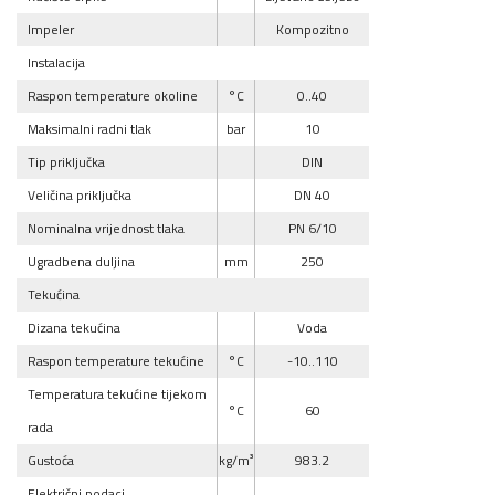
Impeler
Kompozitno
Instalacija
Raspon temperature okoline
°C
0..40
Maksimalni radni tlak
bar
10
Tip priključka
DIN
Veličina priključka
DN 40
Nominalna vrijednost tlaka
PN 6/10
Ugradbena duljina
mm
250
Tekućina
Dizana tekućina
Voda
Raspon temperature tekućine
°C
-10..110
Temperatura tekućine tijekom
°C
60
rada
Gustoća
kg/m³
983.2
Električni podaci