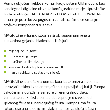
Pumpa uključuje fieldbus komunikaciju putem CIM modula, kao
i analogne i digitalne ulaze te konfigurabilne releje. Upravljačke
funkcije uključuju AUTOADAPT i FLOWADAPT. FLOWADAPT
smanjuje potrebu za prigušnim ventilima, čime se smanjuju
troškovi komponenti sustava.
MAGNA3 je vrhunski izbor za širok raspon primjena u
sustavima grijanja i hlađenja, uključujući:
miješajuće krugove
površinsko grijanje
površine za klimatizaciju
sustave dizalica topline s izvorom u tlu
manje rashladne sustave (chillere).
MAGNA3 je jednofazna pumpa koju karakterizira integrirani
upravljački sklop i zaslon smješteni u upravljačkoj kutiji. Pumpa
također ima ugrađene senzore diferencijalnog tlaka i
temperature. Kućište pumpe dostupno je u izvedbi od
lijevanog željeza ili nehrđajućeg čelika. Kompozitna čaura
rotora ojačana je ugljičnim vlaknima, nosiva ploča ležaja i