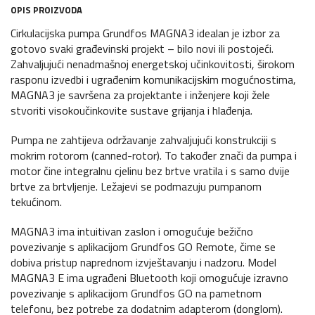
OPIS PROIZVODA
Cirkulacijska pumpa Grundfos MAGNA3 idealan je izbor za
gotovo svaki građevinski projekt – bilo novi ili postojeći.
Zahvaljujući nenadmašnoj energetskoj učinkovitosti, širokom
rasponu izvedbi i ugrađenim komunikacijskim mogućnostima,
MAGNA3 je savršena za projektante i inženjere koji žele
stvoriti visokoučinkovite sustave grijanja i hlađenja.
Pumpa ne zahtijeva održavanje zahvaljujući konstrukciji s
mokrim rotorom (canned-rotor). To također znači da pumpa i
motor čine integralnu cjelinu bez brtve vratila i s samo dvije
brtve za brtvljenje. Ležajevi se podmazuju pumpanom
tekućinom.
MAGNA3 ima intuitivan zaslon i omogućuje bežično
povezivanje s aplikacijom Grundfos GO Remote, čime se
dobiva pristup naprednom izvještavanju i nadzoru. Model
MAGNA3 E ima ugrađeni Bluetooth koji omogućuje izravno
povezivanje s aplikacijom Grundfos GO na pametnom
telefonu, bez potrebe za dodatnim adapterom (donglom).