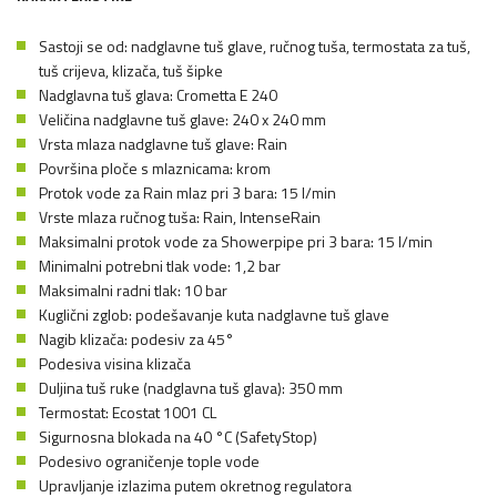
Sastoji se od: nadglavne tuš glave, ručnog tuša, termostata za tuš,
tuš crijeva, klizača, tuš šipke
Nadglavna tuš glava: Crometta E 240
Veličina nadglavne tuš glave: 240 x 240 mm
Vrsta mlaza nadglavne tuš glave: Rain
Površina ploče s mlaznicama: krom
Protok vode za Rain mlaz pri 3 bara: 15 l/min
Vrste mlaza ručnog tuša: Rain, IntenseRain
Maksimalni protok vode za Showerpipe pri 3 bara: 15 l/min
Minimalni potrebni tlak vode: 1,2 bar
Maksimalni radni tlak: 10 bar
Kuglični zglob: podešavanje kuta nadglavne tuš glave
Nagib klizača: podesiv za 45°
Podesiva visina klizača
Duljina tuš ruke (nadglavna tuš glava): 350 mm
Termostat: Ecostat 1001 CL
Sigurnosna blokada na 40 °C (SafetyStop)
Podesivo ograničenje tople vode
Upravljanje izlazima putem okretnog regulatora