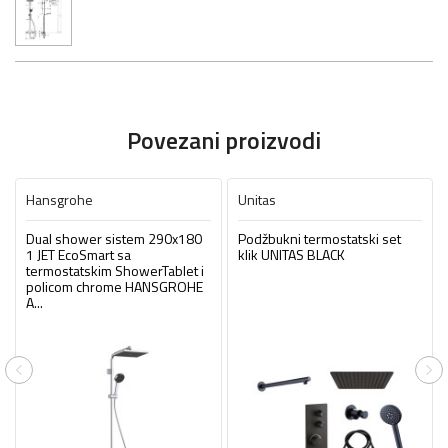
Povezani proizvodi
Hansgrohe
Unitas
Dual shower sistem 290x180
Podžbukni termostatski set
1 JET EcoSmart sa
klik UNITAS BLACK
termostatskim ShowerTablet i
policom chrome HANSGROHE
A...
Previous
Ne