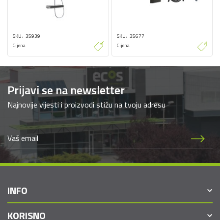
SKU
35939
SKU
35677
Cijena
Cijena
Prijavi se na newsletter
Najnovije vijesti i proizvodi stižu na tvoju adresu
INFO
KORISNO