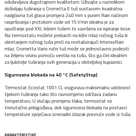
oduševljava dugotrajnom kvalitetom. Uživajte u raznolikom
doživljaju tuširanja s Crometta E tuš sustavom: kvadratna
nadglavna tuš glava promjera 240 mm s punim Rain načinom
raspršivanja i protokom vode od 15 l/min idealna je za
opuštanje pod XXL kišnim tušem te savršena za ispiranje kose.
Na termostatu možete prebaciti na kišni mlaz ručnog tuša ili
okretanjem ručnog tuša preći na revitalizirajući IntenseRain
mlaz. Crometta Vario ručni tuš može se jednostavno podesiti
na željenu visinu pomoću ventila na tušu, što ga čini idealnim
za ljubitelje tuširanja svih generacija u obiteljskoj kupaonici.
Sigurnosna blokada na 40 °C (SafetyStop)
Termostat Ecostat 1001 CL osigurava maksimalnu udobnost
tijekom tuširanja tako što ravnomjerno održava zadanu
temperaturu. U slučaju promjena tlaka, termostat se
trenutačno prilagođava, dok sigurnosna blokada na postavci
temperature sprječava iznenadni izlazak prevruće vode iz tuša.
KARAKTERISTIKE