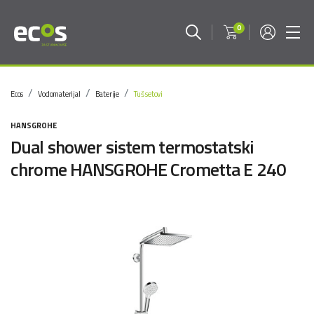
0
Ecos
Vodomaterijal
Baterije
Tuš setovi
HANSGROHE
Dual shower sistem termostatski
chrome HANSGROHE Crometta E 240