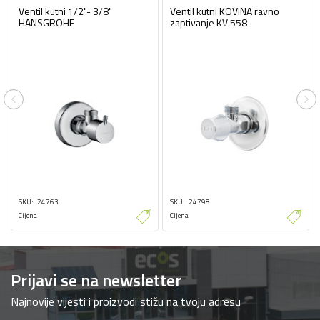
Ventil kutni 1/2"- 3/8"
Ventil kutni KOVINA ravno
HANSGROHE
zaptivanje KV 558
Previous
Ne
SKU
24763
SKU
24798
Cijena
Cijena
Prijavi se na newsletter
Najnovije vijesti i proizvodi stižu na tvoju adresu