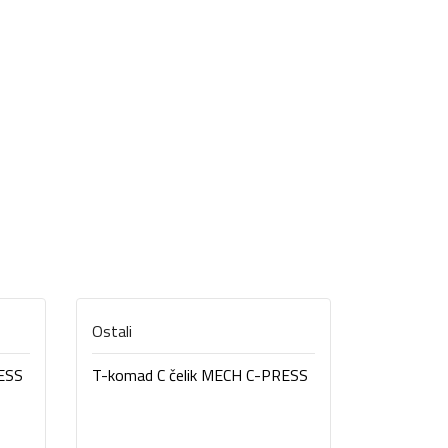
Ostali
Ostali
ESS
T-komad C čelik MECH C-PRESS
Spojnica C
PRESS