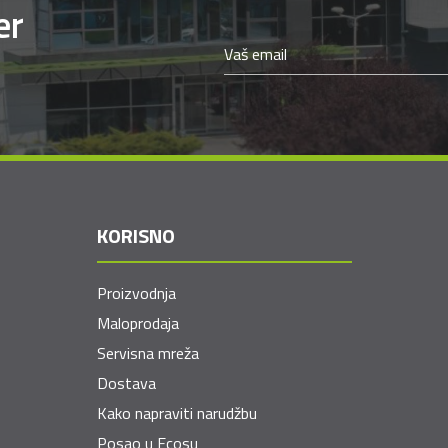
er
KORISNO
Proizvodnja
Maloprodaja
Servisna mreža
Dostava
Kako napraviti narudžbu
Posao u Ecosu