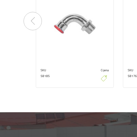
Previous
SKU
Cijena
SKU
58185
58176