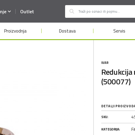
nje
Outlet
Proizvodnja
Dostava
Servis
IVAR
Redukcija 
(500077)
DETALJI PROIZVOD
4
SKU:
Fi
KATEGORIJA: