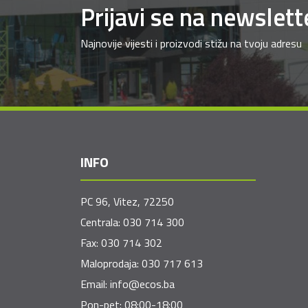
Prijavi se na newslett
Najnovije vijesti i proizvodi stižu na tvoju adresu
INFO
PC 96, Vitez, 72250
Centrala:
030 714 300
Fax:
030 714 302
Maloprodaja:
030 717 613
Email:
info@ecos.ba
Pon-pet: 08:00-18:00