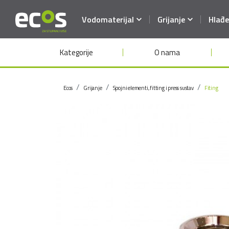
Vodomaterijal
Grijanje
Hlađe
Kategorije
O nama
Ecos
Grijanje
Spojni elementi, fitting i press sustav
Fiting