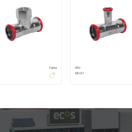
Cijena
SKU
58157