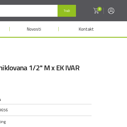
0
Traži
Novosti
Kontakt
niklovana 1/2" M x EK IVAR
A
9656
ting