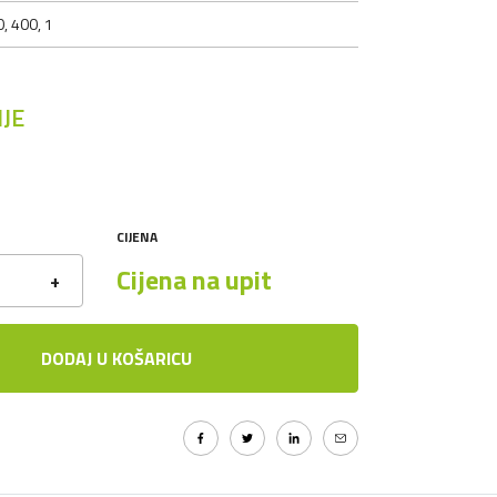
, 400, 1
JE
CIJENA
Cijena na upit
+
DODAJ U KOŠARICU