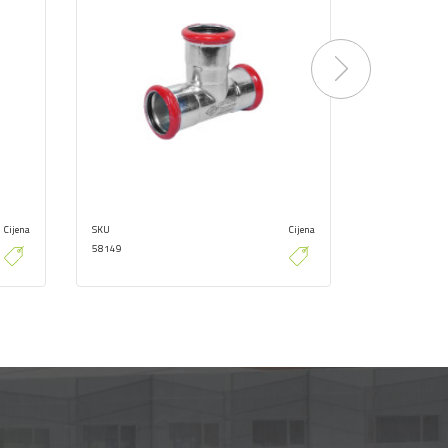
Next
Cijena
SKU
Cijena
SKU
58149
58141