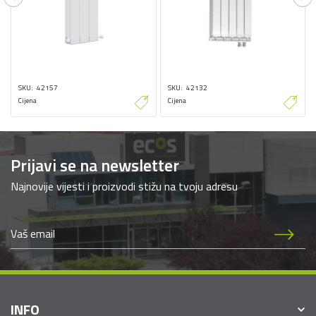
Previous
Ne
SKU
42157
SKU
42132
Cijena
Cijena
Prijavi se na newsletter
Najnovije vijesti i proizvodi stižu na tvoju adresu
INFO