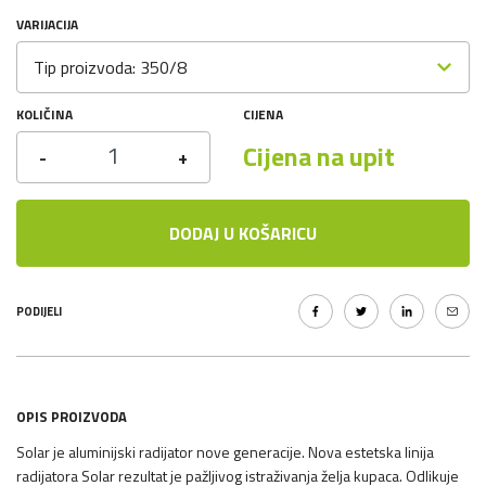
VARIJACIJA
Tip proizvoda: 350/8
KOLIČINA
CIJENA
Cijena na upit
-
+
DODAJ U KOŠARICU
PODIJELI
OPIS PROIZVODA
Solar je aluminijski radijator nove generacije. Nova estetska linija
radijatora Solar rezultat je pažljivog istraživanja želja kupaca. Odlikuje