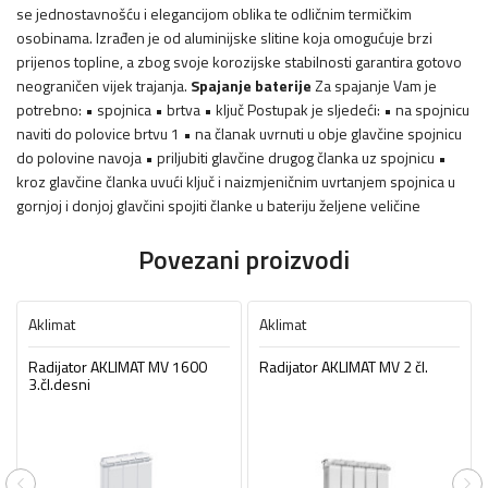
se jednostavnošću i elegancijom oblika te odličnim termičkim
osobinama. Izrađen je od aluminijske slitine koja omogućuje brzi
prijenos topline, a zbog svoje korozijske stabilnosti garantira gotovo
neograničen vijek trajanja.
Spajanje baterije
Za spajanje Vam je
potrebno: • spojnica • brtva • ključ Postupak je sljedeći: • na spojnicu
naviti do polovice brtvu 1 • na članak uvrnuti u obje glavčine spojnicu
do polovine navoja • priljubiti glavčine drugog članka uz spojnicu •
kroz glavčine članka uvući ključ i naizmjeničnim uvrtanjem spojnica u
gornjoj i donjoj glavčini spojiti članke u bateriju željene veličine
Povezani proizvodi
Aklimat
Aklimat
Radijator AKLIMAT MV 1600
Radijator AKLIMAT MV 2 čl.
3.čl.desni