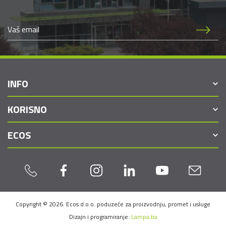
INFO
KORISNO
ECOS
Copyright © 2026. Ecos d.o.o. poduzeće za proizvodnju, promet i usluge
Dizajn i programiranje:
Lampa.ba