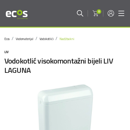
0
Ecos
Vodomaterijal
Vodokotlići
Nadžbukni
LIV
Vodokotlić visokomontažni bijeli LIV
LAGUNA