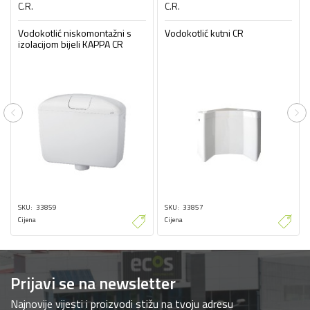
C.R.
C.R.
Vodokotlić niskomontažni s
Vodokotlić kutni CR
izolacijom bijeli KAPPA CR
Previous
Ne
SKU
33859
SKU
33857
Cijena
Cijena
Prijavi se na newsletter
Najnovije vijesti i proizvodi stižu na tvoju adresu