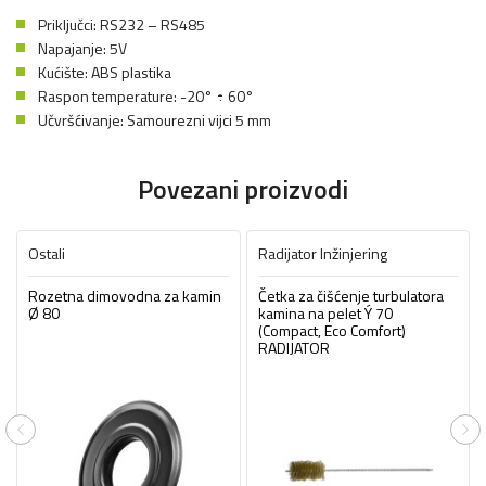
Priključci: RS232 – RS485
Napajanje: 5V
Kućište: ABS plastika
Raspon temperature: -20° ÷ 60°
Učvršćivanje: Samourezni vijci 5 mm
Povezani proizvodi
Ostali
Radijator Inžinjering
Rozetna dimovodna za kamin
Četka za čišćenje turbulatora
Ø 80
kamina na pelet Ý 70
(Compact, Eco Comfort)
RADIJATOR
Previous
Ne